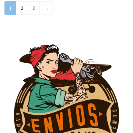
1
2
3
→