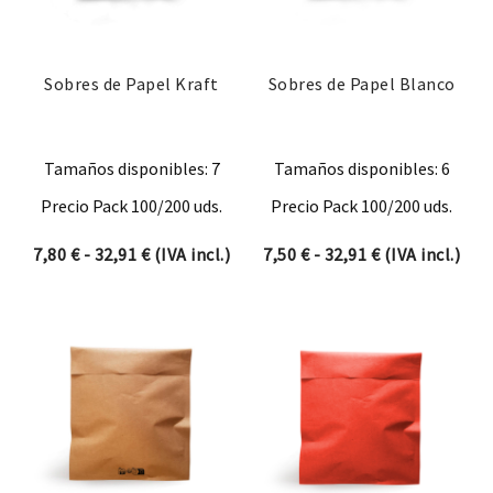
Sobres de Papel Kraft
Sobres de Papel Blanco
Tamaños disponibles: 7
Tamaños disponibles: 6
Precio Pack 100/200 uds.
Precio Pack 100/200 uds.
Rango de precios: desde 7,80 € hasta 32,91 
Rango de preci
7,80
€
-
32,91
€
(IVA incl.)
7,50
€
-
32,91
€
(IVA incl.)