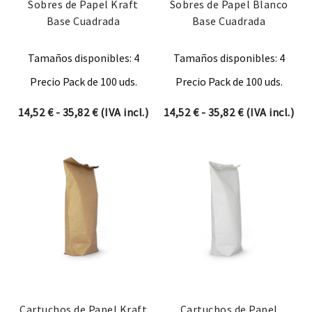
Sobres de Papel Kraft
Sobres de Papel Blanco
Base Cuadrada
Base Cuadrada
Tamaños disponibles: 4
Tamaños disponibles: 4
Precio Pack de 100 uds.
Precio Pack de 100 uds.
Rango de precios: desde 14,52 € hasta 35,8
Rango de prec
14,52
€
-
35,82
€
(IVA incl.)
14,52
€
-
35,82
€
(IVA incl.)
Cartuchos de Papel Kraft
Cartuchos de Papel