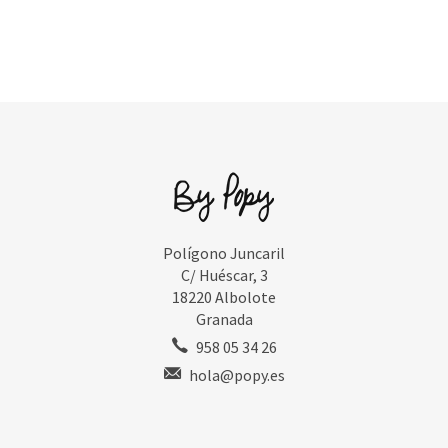
Polígono Juncaril
C/ Huéscar, 3
18220 Albolote
Granada
958 05 34 26
hola@popy.es