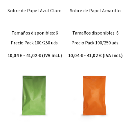
Sobre de Papel Azul Claro
Sobre de Papel Amarillo
Tamaños disponibles: 6
Tamaños disponibles: 6
Precio Pack 100/250 uds.
Precio Pack 100/250 uds.
Rango de precios: desde 10,04 € hasta 41,0
Rango de prec
10,04
€
-
41,02
€
(IVA incl.)
10,04
€
-
41,02
€
(IVA incl.)