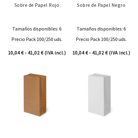
Sobre de Papel Rojo
Sobre de Papel Negro
Tamaños disponibles: 6
Tamaños disponibles: 6
Precio Pack 100/250 uds.
Precio Pack 100/250 uds.
Rango de precios: desde 10,04 € hasta 41,0
Rango de prec
10,04
€
-
41,02
€
(IVA incl.)
10,04
€
-
41,02
€
(IVA incl.)