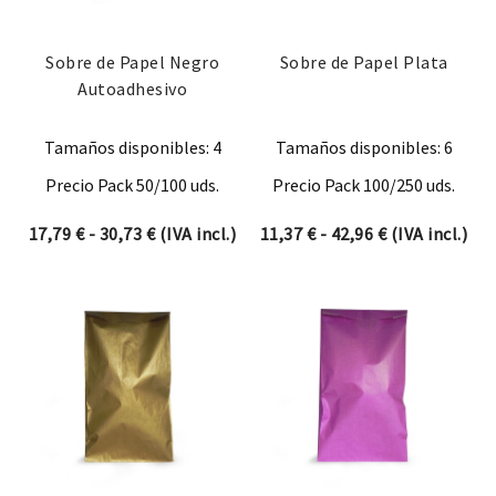
Sobre de Papel Negro
Sobre de Papel Plata
Autoadhesivo
Tamaños disponibles: 4
Tamaños disponibles: 6
Precio Pack 50/100 uds.
Precio Pack 100/250 uds.
Rango de precios: desde 17,79 € hasta 30,7
Rango de prec
17,79
€
-
30,73
€
(IVA incl.)
11,37
€
-
42,96
€
(IVA incl.)