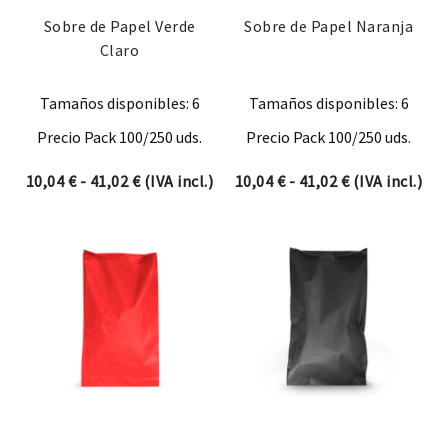
Sobre de Papel Verde
Sobre de Papel Naranja
Claro
Tamaños disponibles: 6
Tamaños disponibles: 6
Precio Pack 100/250 uds.
Precio Pack 100/250 uds.
Rango de precios: desde 10,04 € hasta 41,0
Rango de prec
10,04
€
-
41,02
€
(IVA incl.)
10,04
€
-
41,02
€
(IVA incl.)