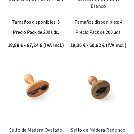
Blanco
Tamaños disponibles: 5
Tamaños disponibles: 4
Precio Pack de 200 uds.
Precio Pack de 200 uds.
Rango de precios: desde 18,88 € hasta 87,2
Rango de prec
18,88
€
-
87,24
€
(IVA incl.)
19,36
€
-
60,62
€
(IVA incl.)
Sello de Madera Ovalado
Sello de Madera Redondo