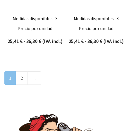
Medidas disponibles : 3
Medidas disponibles : 3
Precio por unidad
Precio por unidad
Rango de precios: desde 25,41 € hasta 36,3
Rango de prec
25,41
€
-
36,30
€
(IVA incl.)
25,41
€
-
36,30
€
(IVA incl.)
1
2
→