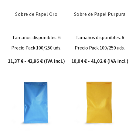
Sobre de Papel Oro
Sobre de Papel Purpura
Tamaños disponibles: 6
Tamaños disponibles: 6
Precio Pack 100/250 uds.
Precio Pack 100/250 uds.
Rango de precios: desde 11,37 € hasta 42,9
Rango de prec
11,37
€
-
42,96
€
(IVA incl.)
10,04
€
-
41,02
€
(IVA incl.)