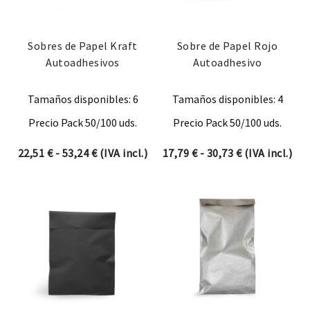
Sobres de Papel Kraft
Sobre de Papel Rojo
Autoadhesivos
Autoadhesivo
Tamaños disponibles: 6
Tamaños disponibles: 4
Precio Pack 50/100 uds.
Precio Pack 50/100 uds.
Rango de precios: desde 22,51 € hasta 53,2
Rango de prec
22,51
€
-
53,24
€
(IVA incl.)
17,79
€
-
30,73
€
(IVA incl.)