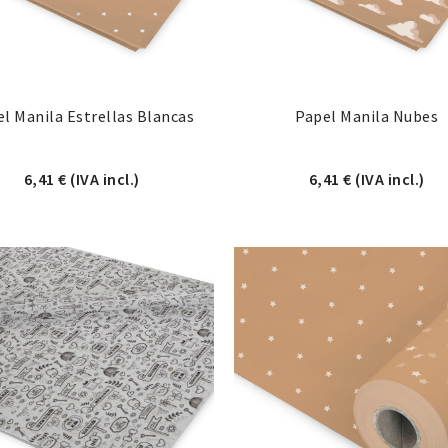
l Manila Estrellas Blancas
Papel Manila Nubes
,96 € hasta 7,02 €
6,41
€
(IVA incl.)
6,41
€
(IVA incl.)