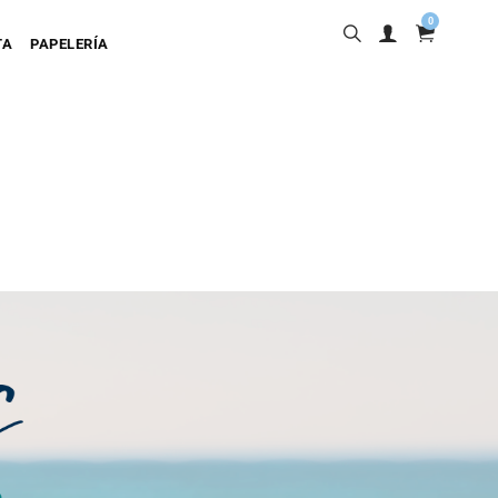
0
TA
PAPELERÍA
into
ta Adhesiva
ta Colgante
a Cartulina