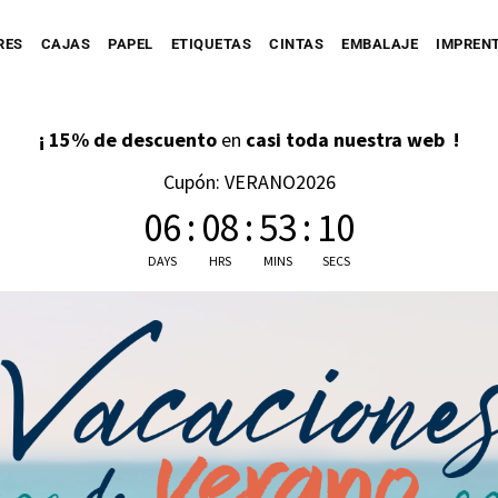
RES
CAJAS
PAPEL
ETIQUETAS
CINTAS
EMBALAJE
IMPREN
¡ 15% de descuento
en
casi toda nuestra web !
Cupón: VERANO2026
06
:
08
:
53
:
09
Personaliza tu Caja
Caja automontable
Personaliza tu Prec
tu Bolsa
Bolsa de Papel
Caja con Fajín
DAYS
HRS
MINS
SECS
Bolsa de Tejido
Personaliza tu Cinta
Caja Full Color
ersonaliza tu Sobre
Bolsa de Plástico
Caja para Envío impresa
Personaliza tu Etiqueta
Etique
Etique
Personaliza tu Papel
Etiquet