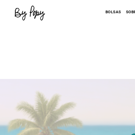
BOLSAS
SOB
Personaliza 
P