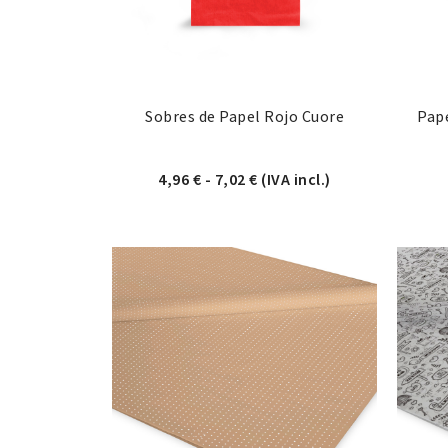
Sobres de Papel Rojo Cuore
Pape
Rango de precios: desde 4
4,96
€
-
7,02
€
(IVA incl.)