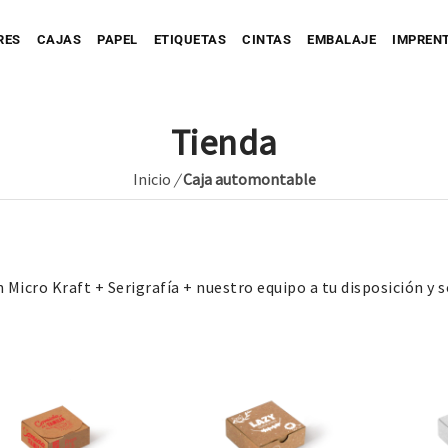
RES
CAJAS
PAPEL
ETIQUETAS
CINTAS
EMBALAJE
IMPREN
Tienda
Inicio
/
Caja automontable
Personaliza tu Caja
Caja automontable
Personaliza tu Prec
tu Bolsa
Bolsa de Papel
Caja con Fajín
Bolsa de Tejido
Personaliza tu Cinta
Caja Full Color
 Micro Kraft + Serigrafía + nuestro equipo a tu disposición y 
ersonaliza tu Sobre
Bolsa de Plástico
Caja para Envío impresa
Personaliza tu Etiqueta
Etique
Etique
Personaliza tu Papel
Etiquet