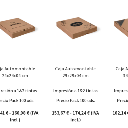
ja Automontable
Caja Automontable
Caja 
24x24x04 cm
29x29x04 cm
34
resión a 1&2 tintas
Impresión a 1&2 tintas
Impresi
ecio Pack 100 uds.
Precio Pack 100 uds.
Preci
Rango de precios: desde 146,41 € hasta 166,98 €
Rango de precios: 
,41
€
-
166,98
€
(IVA
153,67
€
-
174,24
€
(IVA
162,14
incl.)
incl.)