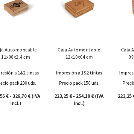
ja Automontable
Caja Automontable
Caja 
11x08x2,4 cm
12x10x04 cm
09
resión a 1&2 tintas
Impresión a 1&2 tintas
Impresi
ecio pack 200 uds.
Precio pack 150 uds.
Preci
Rango de precios: desde 285,56 € hasta 326,70 €
Rango de precios: 
,56
€
-
326,70
€
(IVA
223,25
€
-
254,10
€
(IVA
223,25
incl.)
incl.)