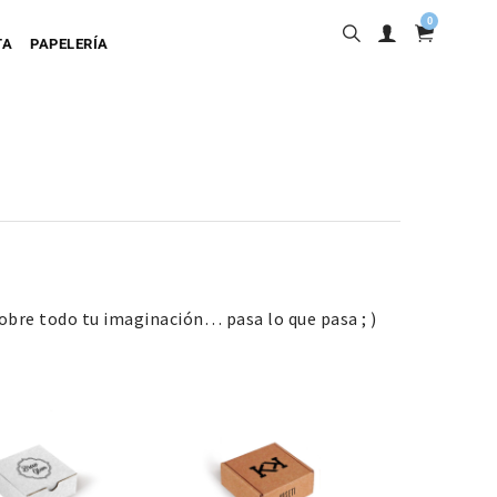
0
TA
PAPELERÍA
into
sobre todo tu imaginación… pasa lo que pasa ; )
ta Adhesiva
ta Colgante
a Cartulina