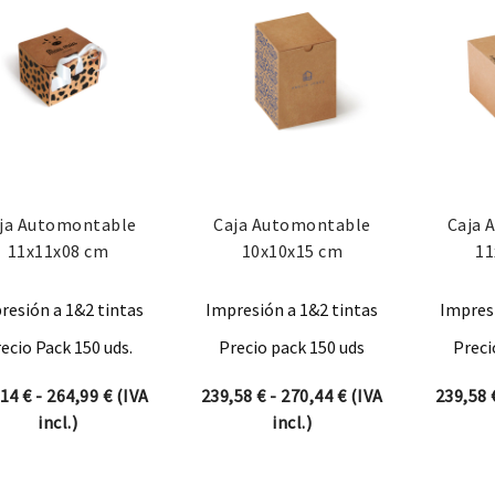
ja Automontable
Caja Automontable
Caja 
11x11x08 cm
10x10x15 cm
11
resión a 1&2 tintas
Impresión a 1&2 tintas
Impresi
ecio Pack 150 uds.
Precio pack 150 uds
Preci
Rango de precios: desde 234,14 € hasta 264,99 €
Rango de precios: 
,14
€
-
264,99
€
(IVA
239,58
€
-
270,44
€
(IVA
239,58
incl.)
incl.)