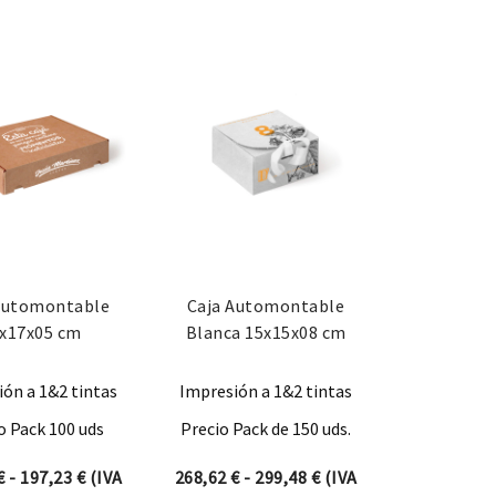
Automontable
Caja Automontable
x17x05 cm
Blanca 15x15x08 cm
ón a 1&2 tintas
Impresión a 1&2 tintas
o Pack 100 uds
Precio Pack de 150 uds.
desde 166,98 € hasta 187,55 €
Rango de precios: desde 176,66 € hasta 197,23 €
Rango de precios: des
€
-
197,23
€
(IVA
268,62
€
-
299,48
€
(IVA