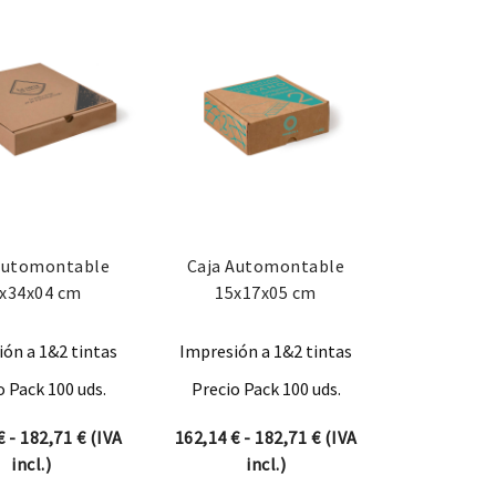
Automontable
Caja Automontable
x34x04 cm
15x17x05 cm
ón a 1&2 tintas
Impresión a 1&2 tintas
o Pack 100 uds.
Precio Pack 100 uds.
desde 153,67 € hasta 174,24 €
Rango de precios: desde 162,14 € hasta 182,71 €
Rango de precios: des
€
-
182,71
€
(IVA
162,14
€
-
182,71
€
(IVA
incl.)
incl.)