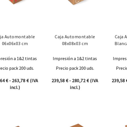
ja Automontable
Caja Automontable
Caja 
06x06x03 cm
08x08x03 cm
Blanc
resión a 1&2 tintas
Impresión a 1&2 tintas
Impresi
ecio pack 200 uds.
Precio pack 200 uds.
Preci
Rango de precios: desde 222,64 € hasta 263,78 €
Rango de precios: 
,64
€
-
263,78
€
(IVA
239,58
€
-
280,72
€
(IVA
239,58
incl.)
incl.)