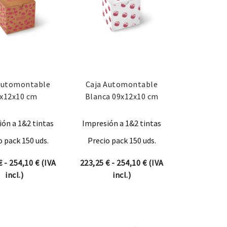
Automontable
Caja Automontable
x12x10 cm
Blanca 09x12x10 cm
ón a 1&2 tintas
Impresión a 1&2 tintas
o pack 150 uds.
Precio pack 150 uds.
desde 223,25 € hasta 254,10 €
Rango de precios: desde 223,25 € hasta 254,10 €
Rango de precios: des
€
-
254,10
€
(IVA
223,25
€
-
254,10
€
(IVA
incl.)
incl.)