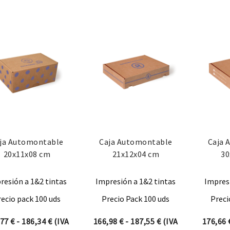
ja Automontable
Caja Automontable
Caja 
20x11x08 cm
21x12x04 cm
30
resión a 1&2 tintas
Impresión a 1&2 tintas
Impresi
recio pack 100 uds
Precio Pack 100 uds
Preci
Rango de precios: desde 165,77 € hasta 186,34 €
Rango de precios: 
,77
€
-
186,34
€
(IVA
166,98
€
-
187,55
€
(IVA
176,66