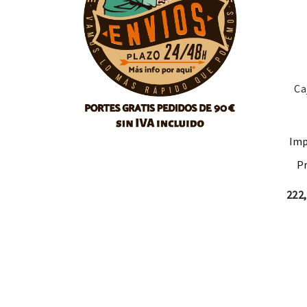
Ca
Imp
Pr
222