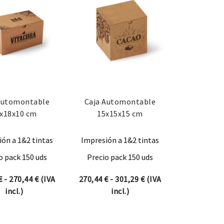
Automontable
Caja Automontable
x18x10 cm
15x15x15 cm
ón a 1&2 tintas
Impresión a 1&2 tintas
o pack 150 uds
Precio pack 150 uds
desde 239,58 € hasta 270,44 €
Rango de precios: desde 239,58 € hasta 270,44 €
Rango de precios: des
€
-
270,44
€
(IVA
270,44
€
-
301,29
€
(IVA
incl.)
incl.)