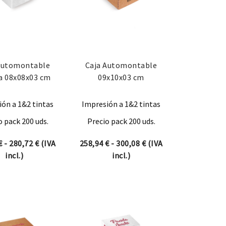
Automontable
Caja Automontable
a 08x08x03 cm
09x10x03 cm
ón a 1&2 tintas
Impresión a 1&2 tintas
o pack 200 uds.
Precio pack 200 uds.
desde 239,58 € hasta 280,72 €
Rango de precios: desde 239,58 € hasta 280,72 €
Rango de precios: des
€
-
280,72
€
(IVA
258,94
€
-
300,08
€
(IVA
incl.)
incl.)