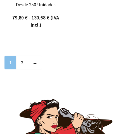
Desde 250 Unidades
Rango de precios: desde 79,80 € hasta 1
79,80
€
-
130,68
€
(IVA
incl.)
1
2
→