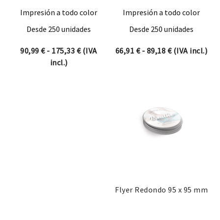
Impresión a todo color
Impresión a todo color
Desde 250 unidades
Desde 250 unidades
Rango de precios: desde 90,99 € hasta 1
Rango de prec
90,99
€
-
175,33
€
(IVA
66,91
€
-
89,18
€
(IVA incl.)
incl.)
Flyer Redondo 95 x 95 mm