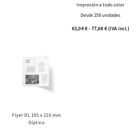
Impresión a todo color
Desde 250 unidades
Rango de prec
63,04
€
-
77,68
€
(IVA incl.)
Flyer DL 105 x 210 mm
Díptico