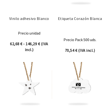
Vinilo adhesivo Blanco
Etiqueta Corazón Blanca
Precio unidad
Precio Pack 500 uds.
Rango de precios: desde 62,68 € hasta 1
62,68
€
-
146,29
€
(IVA
incl.)
70,54
€
(IVA incl.)