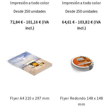
Impresión a todo color
Impresión a todo color
Desde 250 unidades
Desde 250 unidades
Rango de precios: desde 72,84 € hasta 1
Rango de p
72,84
€
-
101,16
€
(IVA
64,61
€
-
103,82
€
(IVA
incl.)
incl.)
Flyer A4 210 x 297 mm
Flyer Redondo 148 x 148
mm