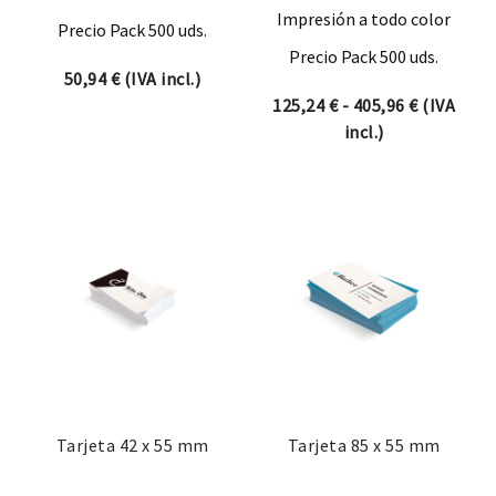
Impresión a todo color
Precio Pack 500 uds.
Precio Pack 500 uds.
50,94
€
(IVA incl.)
Rango de 
125,24
€
-
405,96
€
(IVA
incl.)
Tarjeta 42 x 55 mm
Tarjeta 85 x 55 mm