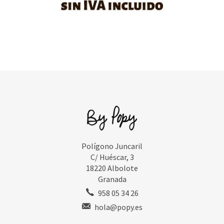
Polígono Juncaril
C/ Huéscar, 3
18220 Albolote
Granada
958 05 34 26
hola@popy.es