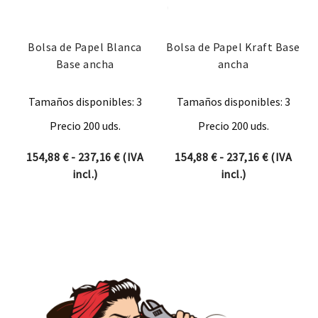
Bolsa de Papel Blanca
Bolsa de Papel Kraft Base
Base ancha
ancha
Tamaños disponibles: 3
Tamaños disponibles: 3
Precio 200 uds.
Precio 200 uds.
Rango de precios: desde 154,88 € hasta
Rango de 
154,88
€
-
237,16
€
(IVA
154,88
€
-
237,16
€
(IVA
incl.)
incl.)