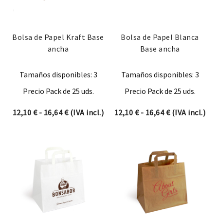
Bolsa de Papel Kraft Base
Bolsa de Papel Blanca
ancha
Base ancha
Tamaños disponibles: 3
Tamaños disponibles: 3
Precio Pack de 25 uds.
Precio Pack de 25 uds.
Rango de precios: desde 12,10 € hasta 16,6
Rango de prec
12,10
€
-
16,64
€
(IVA incl.)
12,10
€
-
16,64
€
(IVA incl.)