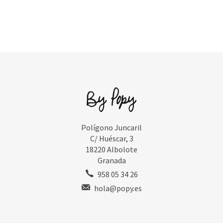
Polígono Juncaril
C/ Huéscar, 3
18220 Albolote
Granada
958 05 34 26
hola@popy.es