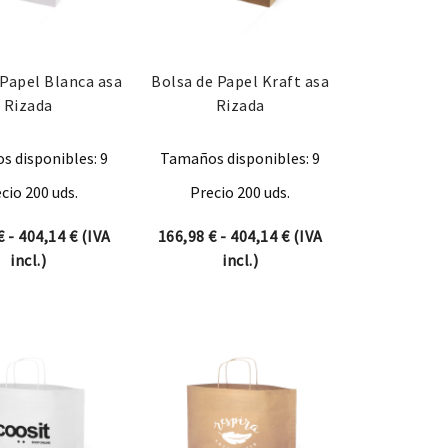
 Papel Blanca asa
Bolsa de Papel Kraft asa
Rizada
Rizada
 disponibles: 9
Tamaños disponibles: 9
cio 200 uds.
Precio 200 uds.
desde 147,62 € hasta 314,60 €
Rango de precios: desde 166,98 € hasta 404,14 €
Rango de precios: des
€
-
404,14
€
(IVA
166,98
€
-
404,14
€
(IVA
incl.)
incl.)