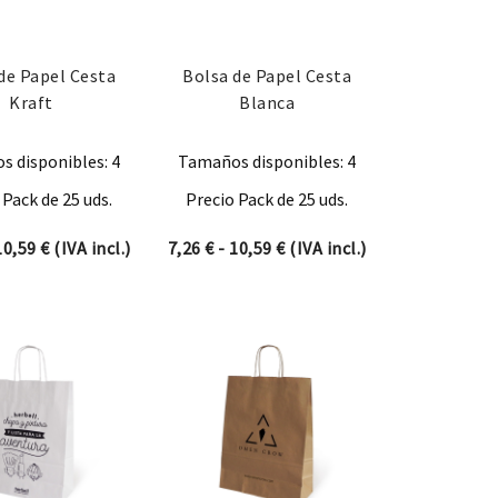
de Papel Cesta
Bolsa de Papel Cesta
Kraft
Blanca
 disponibles: 4
Tamaños disponibles: 4
 Pack de 25 uds.
Precio Pack de 25 uds.
e 12,10 € hasta 16,64 €
Rango de precios: desde 7,26 € hasta 10,59 €
Rango de precios: desde 7,
10,59
€
(IVA incl.)
7,26
€
-
10,59
€
(IVA incl.)