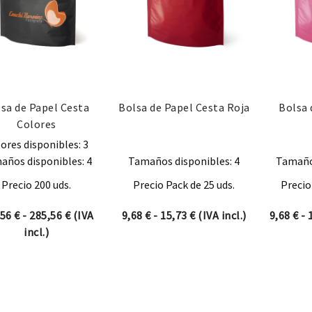
sa de Papel Cesta
Bolsa de Papel Cesta Roja
Bolsa 
Colores
ores disponibles: 3
años disponibles: 4
Tamaños disponibles: 4
Tamaños
Precio 200 uds.
Precio Pack de 25 uds.
Precio
Rango de precios: desde 164,56 € hasta 285,56 €
Rango de precios: desde
,56
€
-
285,56
€
(IVA
9,68
€
-
15,73
€
(IVA incl.)
9,68
€
-
incl.)