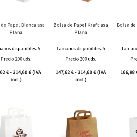
 de Papel Blanca asa
Bolsa de Papel Kraft asa
Bolsa de
Plana
Plana
años disponibles: 5
Tamaños disponibles: 5
Tamaños
Precio 200 uds.
Precio 200 uds.
Pre
Rango de precios: desde 147,62 € hasta 314,60 €
Rango de precios: 
,62
€
-
314,60
€
(IVA
147,62
€
-
314,60
€
(IVA
166,98
incl.)
incl.)