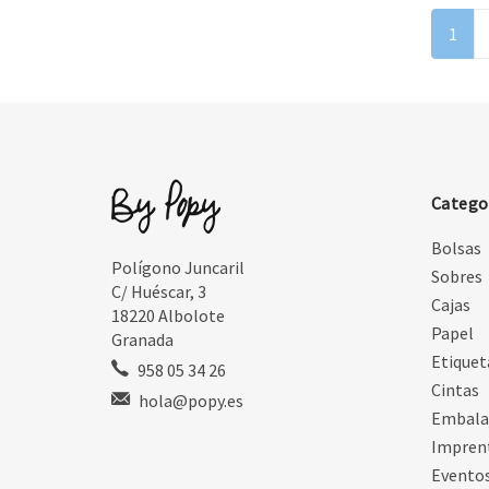
1
Catego
Bolsas
Polígono Juncaril
Sobres
C/ Huéscar, 3
Cajas
18220 Albolote
Papel
Granada
Etiquet
958 05 34 26
Cintas
hola@popy.es
Embala
Impren
Evento