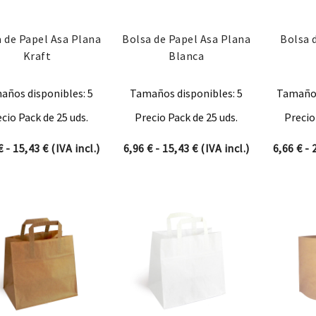
 de Papel Asa Plana
Bolsa de Papel Asa Plana
Bolsa 
Kraft
Blanca
años disponibles: 5
Tamaños disponibles: 5
Tamaños
cio Pack de 25 uds.
Precio Pack de 25 uds.
Precio
Rango de precios: desde 6,96 € hasta 15,43 €
Rango de precios: desde
€
-
15,43
€
(IVA incl.)
6,96
€
-
15,43
€
(IVA incl.)
6,66
€
-