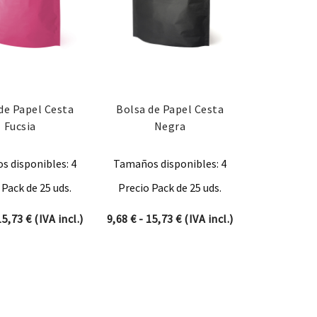
de Papel Cesta
Bolsa de Papel Cesta
Fucsia
Negra
 disponibles: 4
Tamaños disponibles: 4
 Pack de 25 uds.
Precio Pack de 25 uds.
 9,68 € hasta 15,73 €
Rango de precios: desde 9,68 € hasta 15,73 €
Rango de precios: desde 9,
15,73
€
(IVA incl.)
9,68
€
-
15,73
€
(IVA incl.)