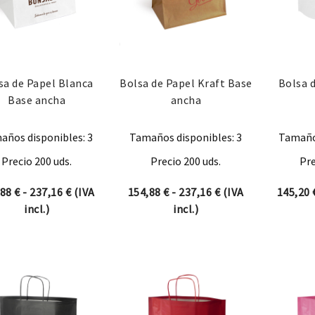
sa de Papel Blanca
Bolsa de Papel Kraft Base
Bolsa 
Base ancha
ancha
años disponibles: 3
Tamaños disponibles: 3
Tamaños
Precio 200 uds.
Precio 200 uds.
Pre
Rango de precios: desde 154,88 € hasta 237,16 €
Rango de precios: 
,88
€
-
237,16
€
(IVA
154,88
€
-
237,16
€
(IVA
145,20
incl.)
incl.)