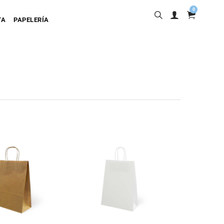
0
TA
PAPELERÍA
into
ta Adhesiva
ta Colgante
a Cartulina