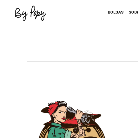
BOLSAS
SOB
Personaliza 
P