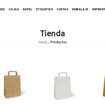
RES
CAJAS
PAPEL
ETIQUETAS
CINTAS
EMBALAJE
IMPREN
Tienda
Inicio
/
Productos
Personaliza tu Caja
Caja automontable
Personaliza tu Prec
tu Bolsa
Bolsa de Papel
Caja con Fajín
Bolsa de Tejido
Personaliza tu Cinta
Caja Full Color
ersonaliza tu Sobre
Bolsa de Plástico
Caja para Envío impresa
Personaliza tu Etiqueta
Etique
Etique
Personaliza tu Papel
Etiquet