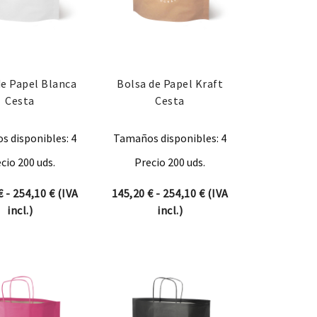
de Papel Blanca
Bolsa de Papel Kraft
Cesta
Cesta
 disponibles: 4
Tamaños disponibles: 4
cio 200 uds.
Precio 200 uds.
desde 154,88 € hasta 237,16 €
Rango de precios: desde 145,20 € hasta 254,10 €
Rango de precios: des
€
-
254,10
€
(IVA
145,20
€
-
254,10
€
(IVA
incl.)
incl.)