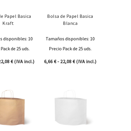
de Papel Basica
Bolsa de Papel Basica
Kraft
Blanca
 disponibles: 10
Tamaños disponibles: 10
 Pack de 25 uds.
Precio Pack de 25 uds.
 6,96 € hasta 15,43 €
Rango de precios: desde 6,66 € hasta 22,08 €
Rango de precios: desde 6,
22,08
€
(IVA incl.)
6,66
€
-
22,08
€
(IVA incl.)