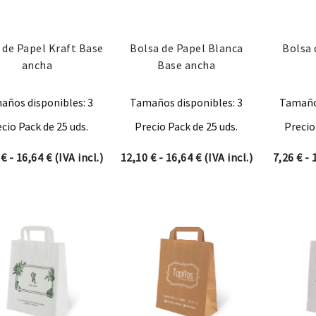
 de Papel Kraft Base
Bolsa de Papel Blanca
Bolsa 
ancha
Base ancha
años disponibles: 3
Tamaños disponibles: 3
Tamaños
cio Pack de 25 uds.
Precio Pack de 25 uds.
Precio
Rango de precios: desde 12,10 € hasta 16,64 €
Rango de precios: desd
0
€
-
16,64
€
(IVA incl.)
12,10
€
-
16,64
€
(IVA incl.)
7,26
€
-