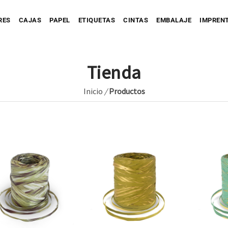
RES
CAJAS
PAPEL
ETIQUETAS
CINTAS
EMBALAJE
IMPREN
Tienda
Inicio
/
Productos
Personaliza tu Caja
Caja automontable
Personaliza tu Prec
tu Bolsa
Bolsa de Papel
Caja con Fajín
Bolsa de Tejido
Personaliza tu Cinta
Caja Full Color
ersonaliza tu Sobre
Bolsa de Plástico
Caja para Envío impresa
Personaliza tu Etiqueta
Etique
Etique
Personaliza tu Papel
Etiquet