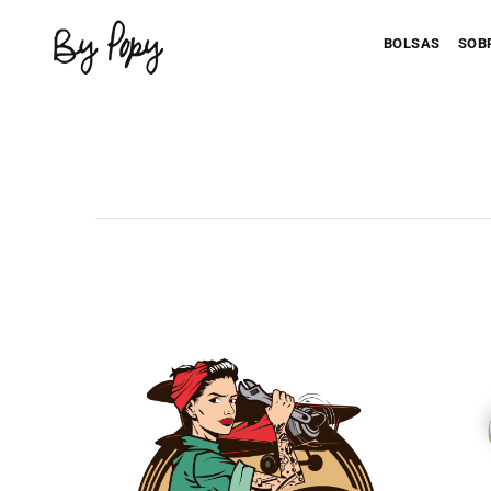
BOLSAS
SOB
Personaliza 
P