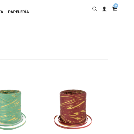
0
TA
PAPELERÍA
into
ta Adhesiva
ta Colgante
a Cartulina