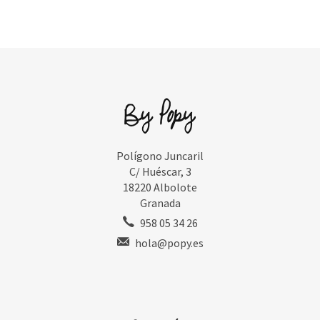
Polígono Juncaril
C/ Huéscar, 3
18220 Albolote
Granada
958 05 34 26
hola@popy.es