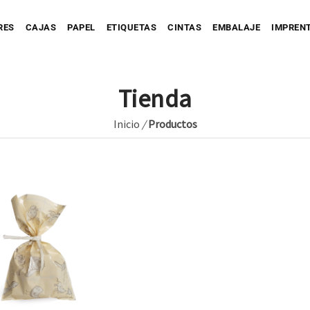
RES
CAJAS
PAPEL
ETIQUETAS
CINTAS
EMBALAJE
IMPREN
Tienda
Inicio
/
Productos
Personaliza tu Caja
Caja automontable
Personaliza tu Prec
tu Bolsa
Bolsa de Papel
Caja con Fajín
Bolsa de Tejido
Personaliza tu Cinta
Caja Full Color
ersonaliza tu Sobre
Bolsa de Plástico
Caja para Envío impresa
Personaliza tu Etiqueta
Etique
Etique
Personaliza tu Papel
Etiquet