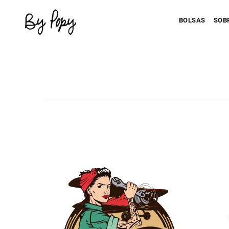
BOLSAS
SOB
Personaliza 
P