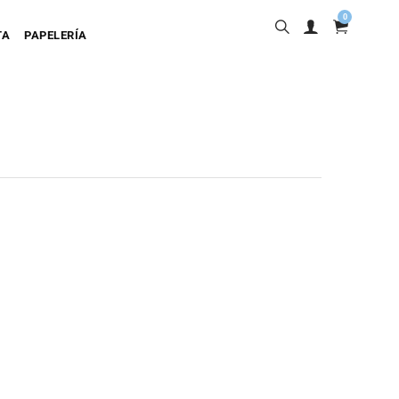
0
TA
PAPELERÍA
into
ta Adhesiva
ta Colgante
a Cartulina