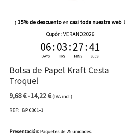
¡ 15% de descuento
en
casi toda nuestra web !
Cupón: VERANO2026
06
:
03
:
27
:
40
DAYS
HRS
MINS
SECS
Bolsa de Papel Kraft Cesta
Troquel
9,68
€
-
14,22
€
(IVA incl.)
Rango de precios: desde 9,68 €
REF:
BP 0301-1
Presentación:
Paquetes de 25 unidades.