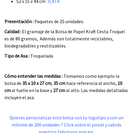
52 x 15 x 44 cm :
0,47 €
.
Presentación :
Paquetes de 25 unidades.
Calidad :
El gramaje de la Bolsa de Papel Kraft Cesta Troquel
es de 80 gramos, Además son totalmente reciclables,
biodegradables y reutilizables.
Tipo de Asa :
Troquelada
.
Cómo entender las medidas :
Tomamos como ejemplo la
bolsa de
35 x 10 x 27
cm
,
35 cm
hace referencia al ancho,
10
cm
al fuelle en la base y
27 cm
al alto. Las medidas detalladas
incluyen el asa.
.
Quieres personalizar esta bolsa con tu logotipo y con un
mínimo de 200 unidades ? Click sobre el pincel y sabrás
nuestros fabulosos precios.