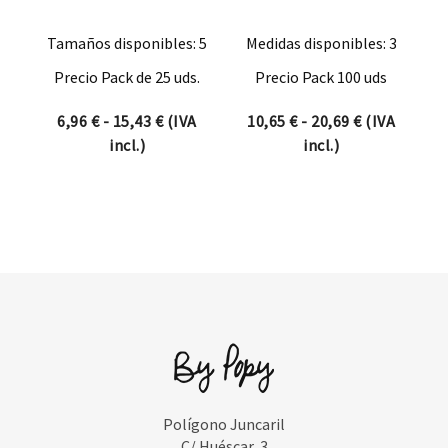
Tamaños disponibles: 5
Medidas disponibles: 3
Precio Pack de 25 uds.
Precio Pack 100 uds
Rango de precios: desde 6,96 € hasta 15
Rango de pre
6,96
€
-
15,43
€
(IVA
10,65
€
-
20,69
€
(IVA
incl.)
incl.)
Polígono Juncaril
C/ Huéscar, 3