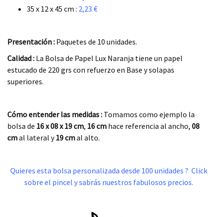
35 x 12 x 45 cm :
2,23 €
.
Presentación :
Paquetes de 10 unidades.
Calidad :
La Bolsa de Papel Lux Naranja tiene un papel
estucado de 220 grs con refuerzo en Base y solapas
superiores.
.
Cómo entender las medidas :
Tomamos como ejemplo la
bolsa de
16 x 08 x 19
cm
,
16 cm
hace referencia al ancho,
08
cm
al lateral y
19 cm
al alto.
.
Quieres esta bolsa personalizada desde 100 unidades ? Click
sobre el pincel y sabrás nuestros fabulosos precios.