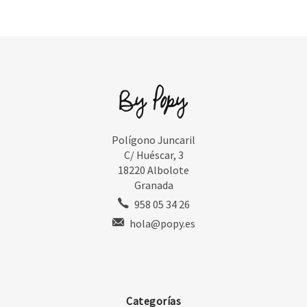
Polígono Juncaril
C/ Huéscar, 3
18220 Albolote
Granada
958 05 34 26
hola@popy.es
Categorías