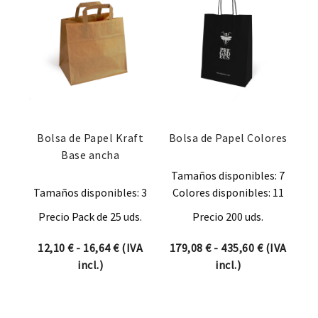
Bolsa de Papel Kraft
Bolsa de Papel Colores
Base ancha
Tamaños disponibles: 7
Tamaños disponibles: 3
Colores disponibles: 11
Precio Pack de 25 uds.
Precio 200 uds.
Rango de precios: desde 12,10 € hasta 
Rango de p
12,10
€
-
16,64
€
(IVA
179,08
€
-
435,60
€
(IVA
incl.)
incl.)