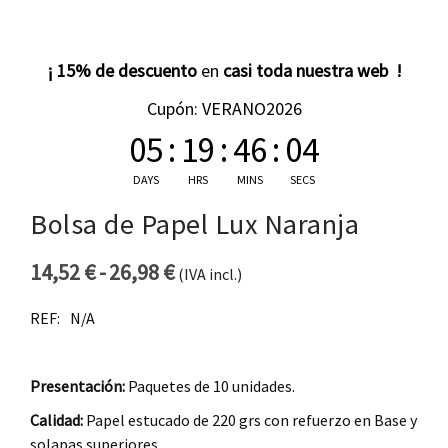
¡ 15% de descuento
en
casi toda nuestra web !
Cupón: VERANO2026
05
:
19
:
46
:
03
DAYS
HRS
MINS
SECS
Bolsa de Papel Lux Naranja
14,52
€
-
26,98
€
(IVA incl.)
Rango de precios: desde 14,52
REF:
N/A
Presentación:
Paquetes de 10 unidades.
Calidad:
Papel estucado de 220 grs con refuerzo en Base y
solapas superiores.