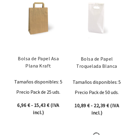
Bolsa de Papel Asa
Bolsa de Papel
Plana Kraft
Troquelada Blanca
Tamaños disponibles: 5
Tamaños disponibles: 5
Precio Pack de 25 uds.
Precio Pack de 50 uds.
Rango de precios: desde 6,96 € hasta 15
6,96
€
-
15,43
€
(IVA
Rango de pre
10,89
€
-
22,39
€
(IVA
incl.)
incl.)