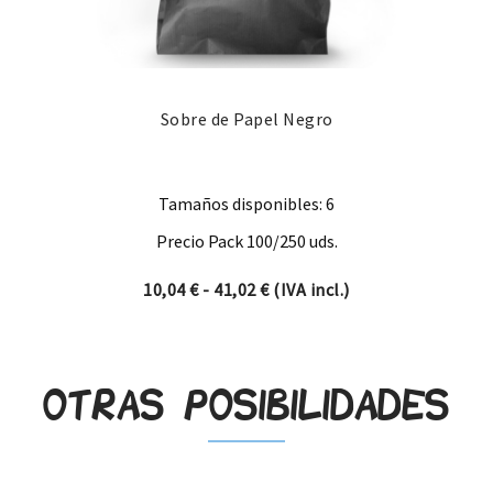
Sobre de Papel Negro
Tamaños disponibles: 6
Precio Pack 100/250 uds.
Rango de precios: desde 10,0
10,04
€
-
41,02
€
(IVA incl.)
Otras posibilidades