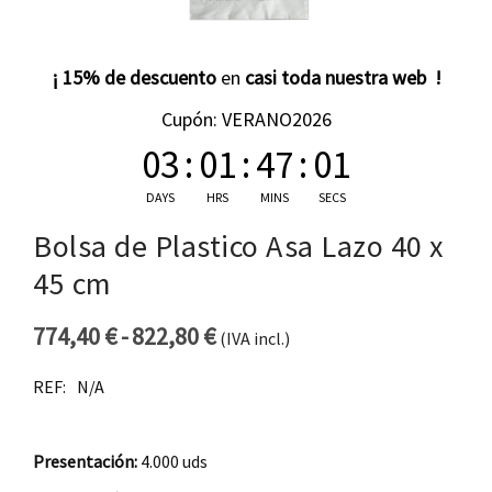
¡ 15% de descuento
en
casi toda nuestra web !
Cupón: VERANO2026
03
:
01
:
47
:
00
DAYS
HRS
MINS
SECS
Bolsa de Plastico Asa Lazo 40 x
45 cm
774,40
€
-
822,80
€
(IVA incl.)
Rango de precios: desde 77
REF:
N/A
Presentación:
4.000 uds