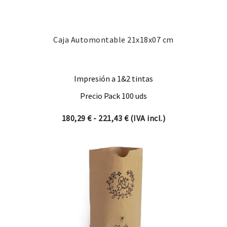
Caja Automontable 21x18x07 cm
Impresión a 1&2 tintas
Precio Pack 100 uds
Rango de precios: desde 18
180,29
€
-
221,43
€
(IVA incl.)