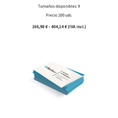
Tamaños disponibles: 9
Precio 200 uds.
Rango de precios: desde 16
166,98
€
-
404,14
€
(IVA incl.)