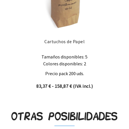
Cartuchos de Papel
Tamaños disponibles: 5
Colores disponibles: 2
Precio pack 200 uds.
Rango de precios: desde 83,
83,37
€
-
158,87
€
(IVA incl.)
Otras posibilidades