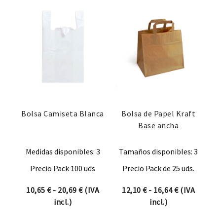
Bolsa Camiseta Blanca
Bolsa de Papel Kraft
Base ancha
Medidas disponibles: 3
Tamaños disponibles: 3
Precio Pack 100 uds
Precio Pack de 25 uds.
Rango de precios: desde 10,65 € hasta 
Rango de pre
10,65
€
-
20,69
€
(IVA
12,10
€
-
16,64
€
(IVA
incl.)
incl.)