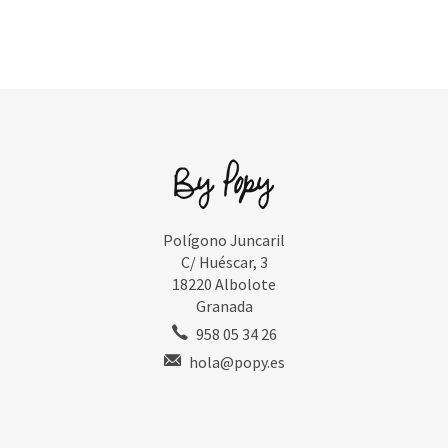
Polígono Juncaril
C/ Huéscar, 3
18220 Albolote
Granada
958 05 34 26
hola@popy.es