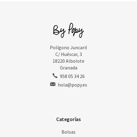
Polígono Juncaril
C/ Huéscar, 3
18220 Albolote
Granada
958 05 34 26
hola@popy.es
Categorías
Bolsas