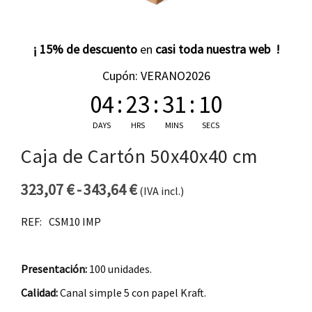
¡ 15% de descuento
en
casi toda nuestra web !
Cupón: VERANO2026
04
:
23
:
31
:
10
DAYS
HRS
MINS
SECS
Caja de Cartón 50x40x40 cm
323,07
€
-
343,64
€
(IVA incl.)
Rango de precios: desde 32
REF:
CSM10 IMP
Presentación:
100 unidades.
Calidad:
Canal simple 5 con papel Kraft.