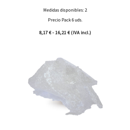
Medidas disponibles: 2
Precio Pack 6 uds.
Rango de precios: desde 8,17
8,17
€
-
16,21
€
(IVA incl.)