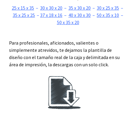
25 x 15 x 35
–
30 x 30 x 20
–
35 x 30 x 20
–
30 x 25 x 35
–
35 x 25 x 25
–
37 x 18 x 16
–
40 x 30 x 30
–
50 x 35 x 10
–
50 x 35 x 20
.
Para profesionales, aficionados, valientes o
simplemente atrevidos, te dejamos la plantilla de
diseño con el tamaño real de la caja y delimitada en su
área de impresión, la descargas con un solo click.
.