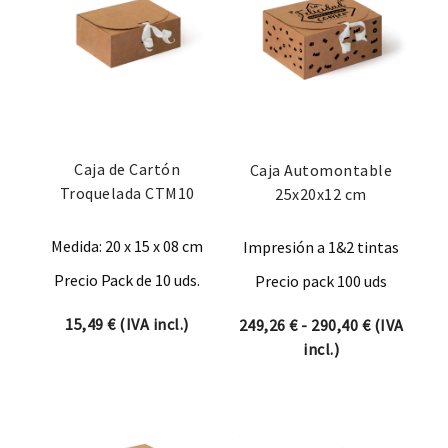
Caja de Cartón
Caja Automontable
Troquelada CTM10
25x20x12 cm
Medida: 20 x 15 x 08 cm
Impresión a 1&2 tintas
Precio Pack de 10 uds.
Precio pack 100 uds
15,49
€
(IVA incl.)
Rango de p
249,26
€
-
290,40
€
(IVA
incl.)