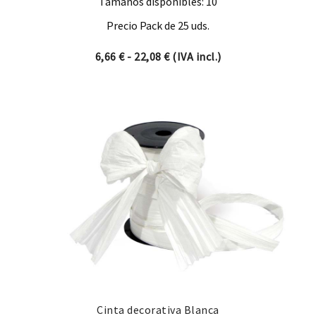
Tamaños disponibles: 10
Precio Pack de 25 uds.
Rango de precios: desde 6,66
6,66
€
-
22,08
€
(IVA incl.)
Cinta decorativa Blanca