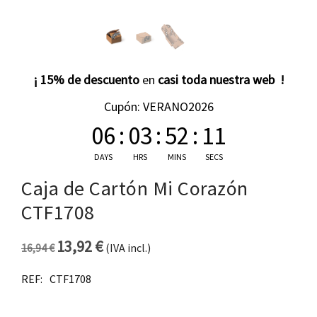
¡ 15% de descuento
en
casi toda nuestra web !
Cupón: VERANO2026
06
:
03
:
52
:
11
DAYS
HRS
MINS
SECS
Caja de Cartón Mi Corazón
CTF1708
13,92
€
16,94
€
(IVA incl.)
El precio original era: 16,94 €.
El precio actual es: 13,92 €.
REF:
CTF1708