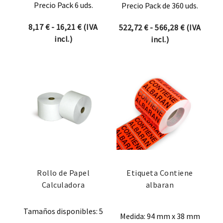
Precio Pack 6 uds.
Precio Pack de 360 uds.
Rango de precios: desde 8,17 € hasta 16
8,17
€
-
16,21
€
(IVA
Rango de p
522,72
€
-
566,28
€
(IVA
incl.)
incl.)
Rollo de Papel
Etiqueta Contiene
Calculadora
albaran
Tamaños disponibles: 5
Medida: 94 mm x 38 mm