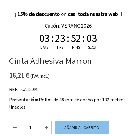
¡ 15% de descuento
en
casi toda nuestra web !
Cupón: VERANO2026
03
:
23
:
52
:
02
DAYS
HRS
MINS
SECS
Cinta Adhesiva Marron
16,21
€
(IVA incl.)
REF:
CA120M
Presentación:
Rollos de 48 mm de ancho por 132 metros
lineales
Cinta Adhesiva Marron cantidad
AÑADIR AL CARRITO