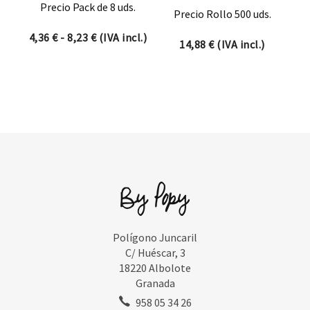
Precio Pack de 8 uds.
Precio Rollo 500 uds.
Rango de precios: desde 4,36 € hasta 8,23 €
4,36
€
-
8,23
€
(IVA incl.)
14,88
€
(IVA incl.)
Polígono Juncaril
C/ Huéscar, 3
18220 Albolote
Granada
958 05 34 26