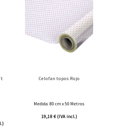
ft
Celofan topos Rojo
Medida: 80 cm x 50 Metros
19,18
€
(IVA incl.)
 precios: desde 18,88 € hasta 87,24 €
.)