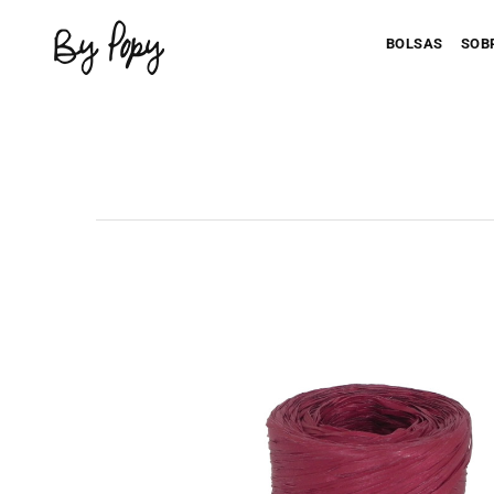
BOLSAS
SOB
Personaliza 
P