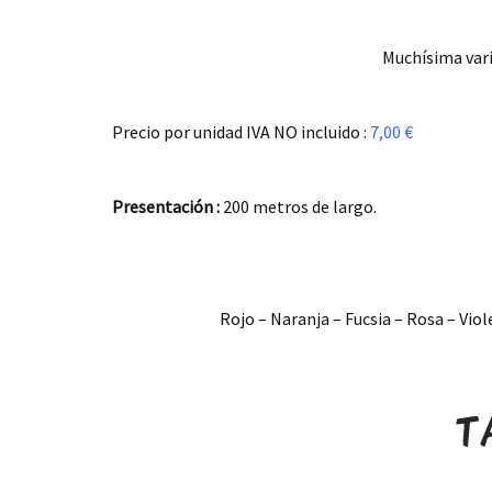
Muchísima vari
.
Precio por unidad IVA NO incluido :
7,00 €
.
Presentación :
200 metros de largo.
.
Rojo – Naranja – Fucsia – Rosa – Vio
.
T