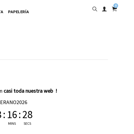
0
TA
PAPELERÍA
into
en
casi toda nuestra web !
ta Adhesiva
VERANO2026
ta Colgante
3
:
16
:
27
a Cartulina
MINS
SECS