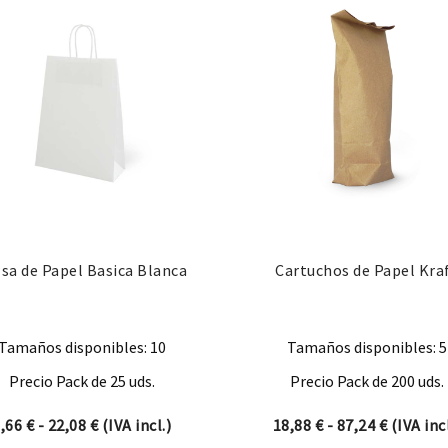
sa de Papel Basica Blanca
Cartuchos de Papel Kra
Tamaños disponibles: 10
Tamaños disponibles: 5
Precio Pack de 25 uds.
Precio Pack de 200 uds.
Rango de precios: desde 6,66 € hasta 22,08 €
Rango de
6,66
€
-
22,08
€
(IVA incl.)
18,88
€
-
87,24
€
(IVA incl