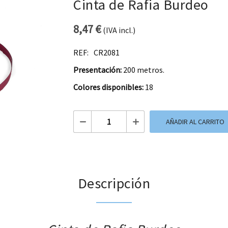
Cinta de Rafia Burdeo
8,47
€
(IVA incl.)
REF:
CR2081
Presentación:
200 metros.
Colores disponibles:
18
Cinta de Rafia Burdeo cantidad
AÑADIR AL CARRITO
Descripción