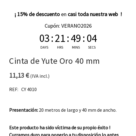
¡ 15% de descuento
en
casi toda nuestra web !
Cupón: VERANO2026
03
:
21
:
49
:
04
DAYS
HRS
MINS
SECS
Cinta de Yute Oro 40 mm
11,13
€
(IVA incl.)
REF:
CY 4010
Presentación:
20 metros de largo y 40 mm de ancho.
Este producto ha sido víctima de su propio éxito !
Curramos duro para ponerlo a tu disposición lo antes