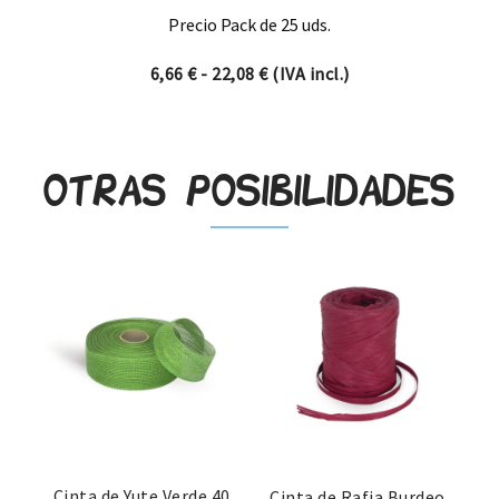
Precio Pack de 25 uds.
Rango de precios: desde 6,66
6,66
€
-
22,08
€
(IVA incl.)
Otras posibilidades
Cinta de Yute Verde 40
Cinta de Rafia Burdeo