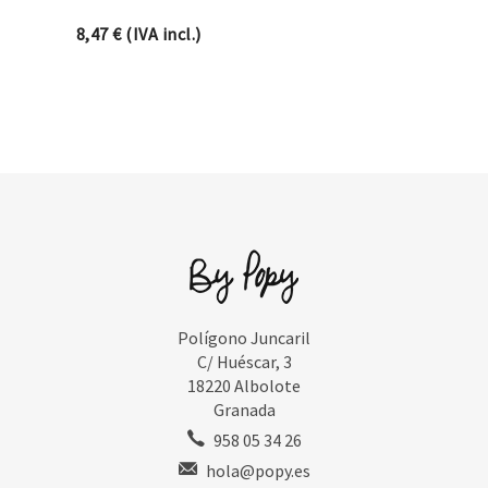
8,47
€
(IVA incl.)
Polígono Juncaril
C/ Huéscar, 3
18220 Albolote
Granada
958 05 34 26
hola@popy.es