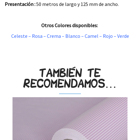
Presentación :
50 metros de largo y 125 mm de ancho.
.
Otros Colores disponibles:
Celeste
–
Rosa
–
Crema
–
Blanco
–
Camel
–
Rojo
–
Verde
.
También te
recomendamos…