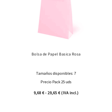
Bolsa de Papel Basica Rosa
Tamaños disponibles: 7
Precio Pack 25 uds
Rango de precios: desde 9,68
9,68
€
-
29,65
€
(IVA incl.)