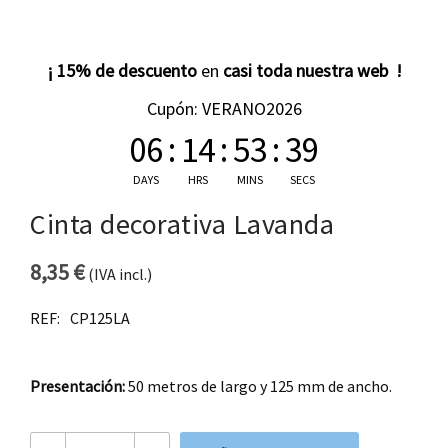
¡ 15% de descuento
en
casi toda nuestra web !
Cupón: VERANO2026
06
:
14
:
53
:
38
DAYS
HRS
MINS
SECS
Cinta decorativa Lavanda
8,35
€
(IVA incl.)
REF:
CP125LA
Presentación:
50 metros de largo y 125 mm de ancho.
Cinta decorativa Lavanda cantidad