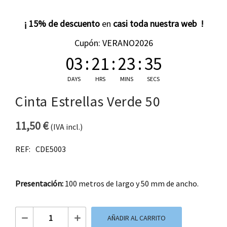
¡ 15% de descuento
en
casi toda nuestra web !
Cupón: VERANO2026
03
:
21
:
23
:
35
DAYS
HRS
MINS
SECS
Cinta Estrellas Verde 50
11,50
€
(IVA incl.)
REF:
CDE5003
Presentación:
100 metros de largo y 50 mm de ancho.
Cinta Estrellas Verde 50 cantidad
AÑADIR AL CARRITO