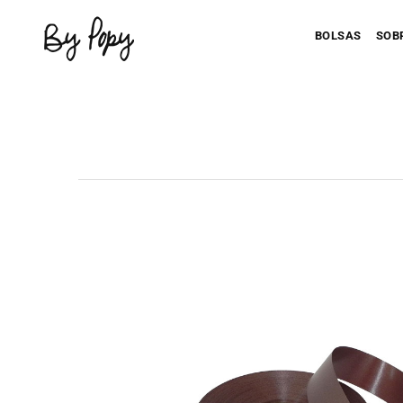
BOLSAS
SOB
Personaliza 
P