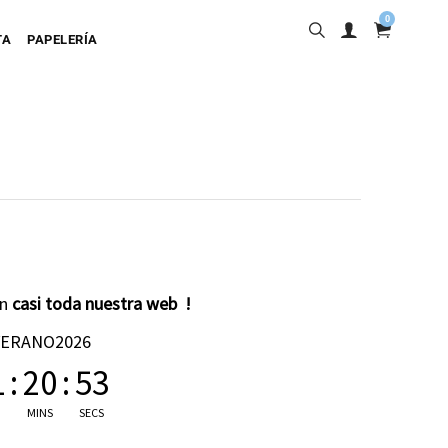
0
TA
PAPELERÍA
into
en
casi toda nuestra web !
ta Adhesiva
VERANO2026
ta Colgante
1
:
20
:
53
a Cartulina
MINS
SECS