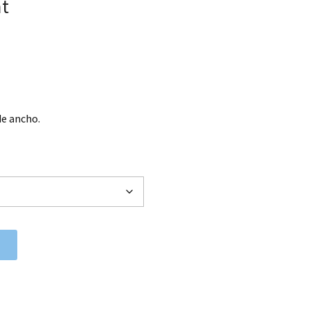
mt
de ancho.