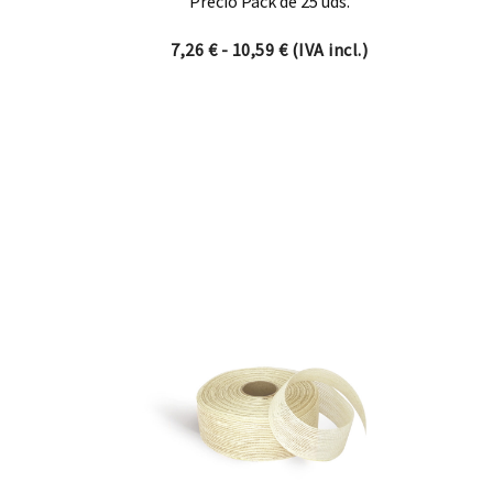
Precio Pack de 25 uds.
Rango de precios: desde 7,
7,26
€
-
10,59
€
(IVA incl.)