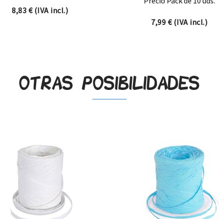
Precio Pack de 10 uds.
8,83
€
(IVA incl.)
26 € hasta 10,59 €
7,99
€
(IVA incl.)
Otras posibilidades