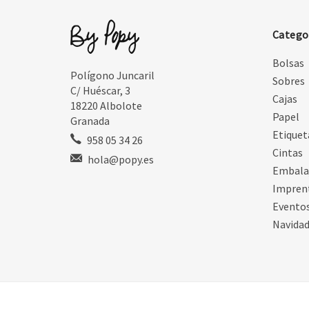
Catego
Bolsas
Polígono Juncaril
Sobres
C/ Huéscar, 3
Cajas
18220 Albolote
Papel
Granada
Etiquet
958 05 34 26
Cintas
hola@popy.es
Embala
Impren
Evento
Navida