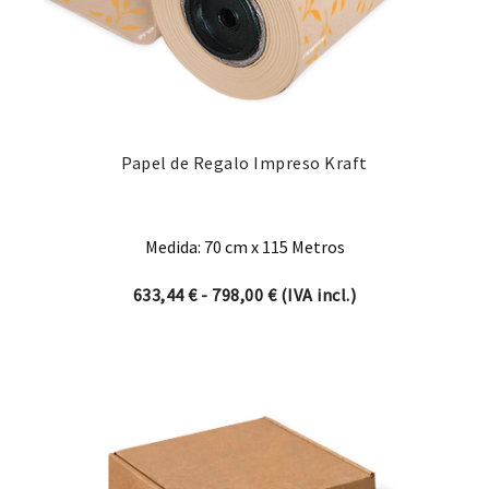
Papel de Regalo Impreso Kraft
Medida: 70 cm x 115 Metros
Rango de precios: desde 63
633,44
€
-
798,00
€
(IVA incl.)