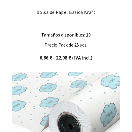
Bolsa de Papel Basica Kraft
Tamaños disponibles: 10
Precio Pack de 25 uds.
Rango de precios: desde 6,66
6,66
€
-
22,08
€
(IVA incl.)