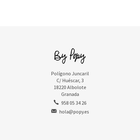
Polígono Juncaril
C/ Huéscar, 3
18220 Albolote
Granada
958 05 34 26
hola@popy.es