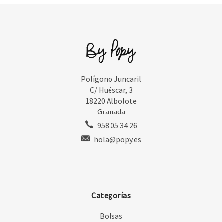
Polígono Juncaril
C/ Huéscar, 3
18220 Albolote
Granada
958 05 34 26
hola@popy.es
Categorías
Bolsas