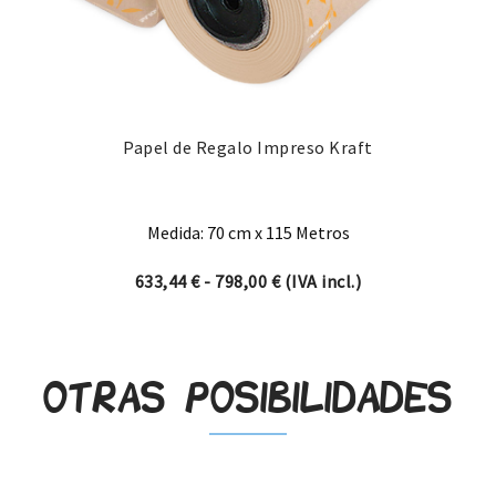
Papel de Regalo Impreso Kraft
Medida: 70 cm x 115 Metros
Rango de precios: desde 63
633,44
€
-
798,00
€
(IVA incl.)
Otras posibilidades