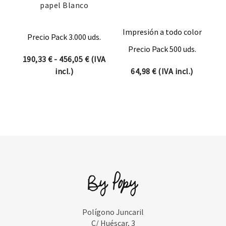
papel Blanco
Impresión a todo color
Precio Pack 3.000 uds.
Precio Pack 500 uds.
Rango de precios: desde 190,33 € hast
190,33
€
-
456,05
€
(IVA
incl.)
64,98
€
(IVA incl.)
Polígono Juncaril
C/ Huéscar, 3