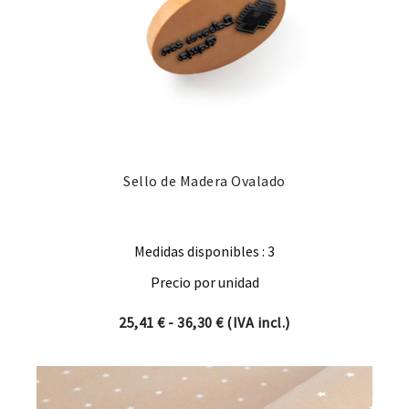
Sello de Madera Ovalado
Medidas disponibles : 3
Precio por unidad
Rango de precios: desde 25,4
25,41
€
-
36,30
€
(IVA incl.)