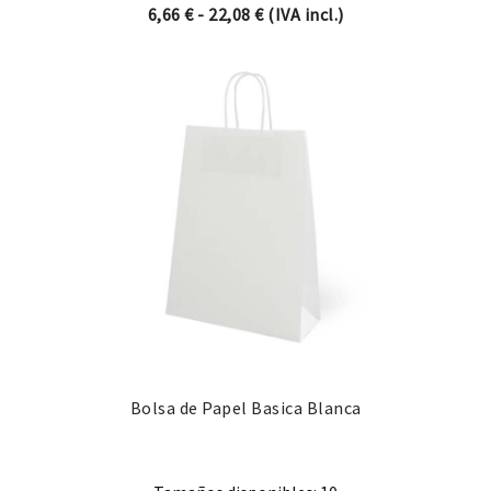
Rango de precios: desde 6,66
6,66
€
-
22,08
€
(IVA incl.)
Bolsa de Papel Basica Blanca