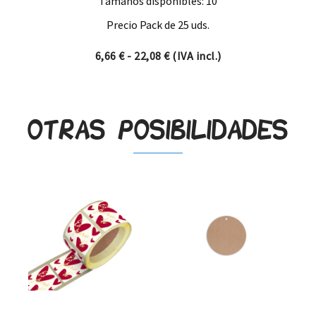
Tamaños disponibles: 10
Precio Pack de 25 uds.
Rango de precios: desde 6,66
6,66
€
-
22,08
€
(IVA incl.)
Otras posibilidades