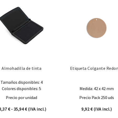
Almohadilla de tinta
Etiqueta Colgante Redo
Tamaños disponibles: 4
Colores disponibles: 5
Medida: 42 x 42 mm
Precio por unidad
Precio Pack 250 uds
5,41 € hasta 36,30 €
Rango de precios: desde 13,37 € hasta 35,94 €
3,37
€
-
35,94
€
(IVA incl.)
9,92
€
(IVA incl.)