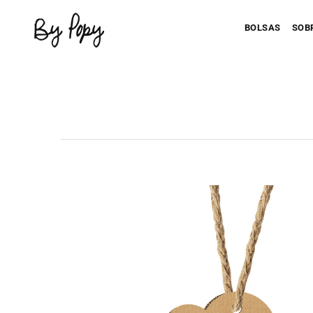
BOLSAS
SOB
Personaliza 
P