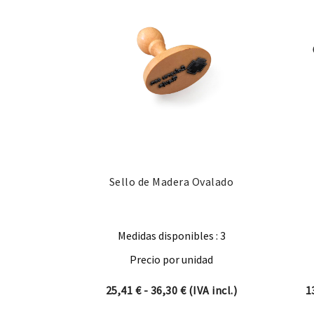
Sello de Madera Ovalado
Medidas disponibles : 3
Precio por unidad
Rango de precios: desde 2
25,41
€
-
36,30
€
(IVA incl.)
1