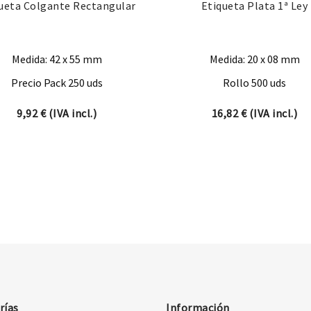
ueta Colgante Rectangular
Etiqueta Plata 1ª Ley
Medida: 42 x 55 mm
Medida: 20 x 08 mm
Precio Pack 250 uds
Rollo 500 uds
9,92
€
(IVA incl.)
16,82
€
(IVA incl.)
rías
Información