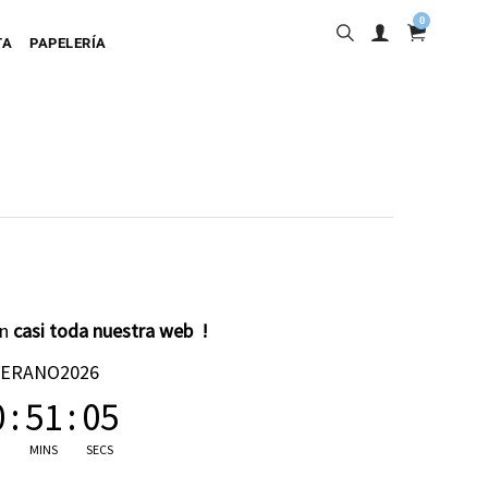
0
TA
PAPELERÍA
into
en
casi toda nuestra web !
ta Adhesiva
VERANO2026
ta Colgante
0
:
51
:
04
a Cartulina
MINS
SECS