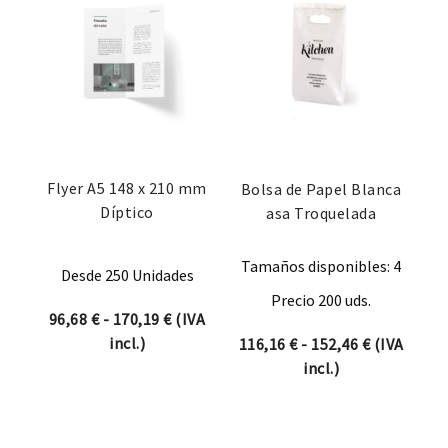
Flyer A5 148 x 210 mm
Bolsa de Papel Blanca
Díptico
asa Troquelada
Tamaños disponibles: 4
Desde 250 Unidades
Precio 200 uds.
Rango de precios: desde 96,68 € hasta 
96,68
€
-
170,19
€
(IVA
incl.)
Rango de p
116,16
€
-
152,46
€
(IVA
incl.)