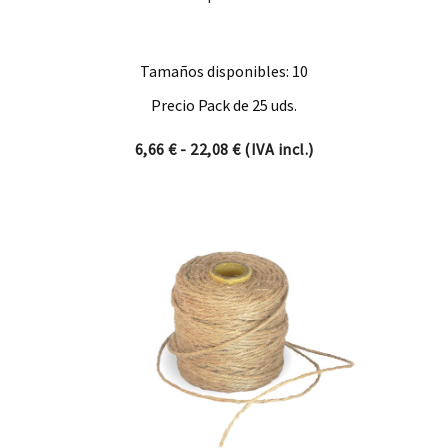
Tamaños disponibles: 10
Precio Pack de 25 uds.
Rango de precios: desde 6,66
6,66
€
-
22,08
€
(IVA incl.)