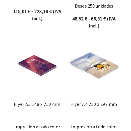
Desde 250 unidades
Rango de precios: desde 115,01 € hast
115,01
€
-
223,18
€
(IVA
incl.)
Rango de pre
48,52
€
-
66,31
€
(IVA
incl.)
Flyer A5 148 x 210 mm
Flyer A4 210 x 297 mm
Impresión a todo color
Impresión a todo color