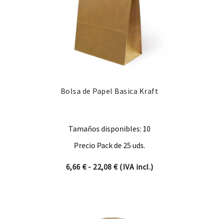
Bolsa de Papel Basica Kraft
Tamaños disponibles: 10
Precio Pack de 25 uds.
Rango de precios: desde 6,66
6,66
€
-
22,08
€
(IVA incl.)