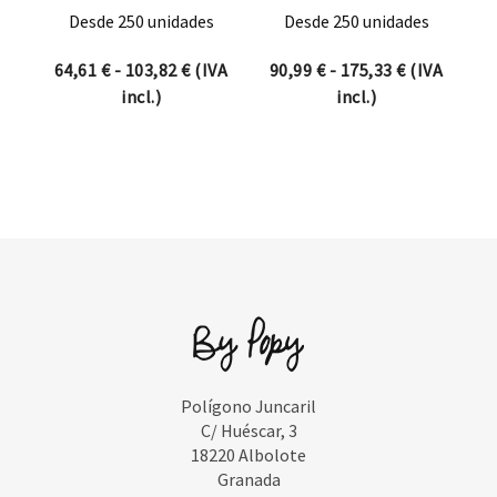
Desde 250 unidades
Desde 250 unidades
Rango de precios: desde 64,61 € hasta 
Rango de pr
64,61
€
-
103,82
€
(IVA
90,99
€
-
175,33
€
(IVA
incl.)
incl.)
Polígono Juncaril
C/ Huéscar, 3
18220 Albolote
Granada