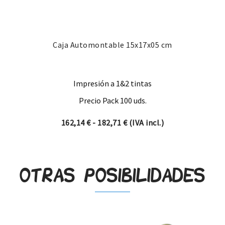
Caja Automontable 15x17x05 cm
Impresión a 1&2 tintas
Precio Pack 100 uds.
Rango de precios: desde 16
162,14
€
-
182,71
€
(IVA incl.)
Otras posibilidades