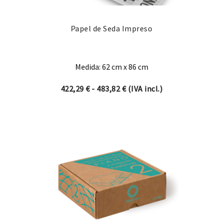
Papel de Seda Impreso
Medida: 62 cm x 86 cm
Rango de precios: desde 42
422,29
€
-
483,82
€
(IVA incl.)