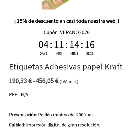
¡ 15% de descuento
en
casi toda nuestra web !
Cupón: VERANO2026
04
:
11
:
14
:
15
DAYS
HRS
MINS
SECS
Etiquetas Adhesivas papel Kraft
190,33
€
-
456,05
€
(IVA incl.)
Rango de precios: desde 19
REF:
N/A
Presentación:
Pedido mínimo de 3.000 uds
Calidad:
Impresión digital de gran resolución.