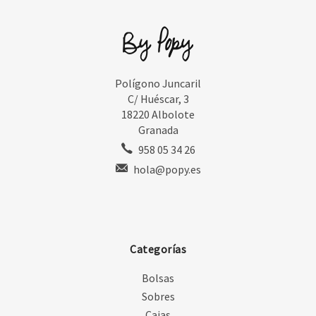
Polígono Juncaril
C/ Huéscar, 3
18220 Albolote
Granada
958 05 34 26
hola@popy.es
Categorías
Bolsas
Sobres
Cajas