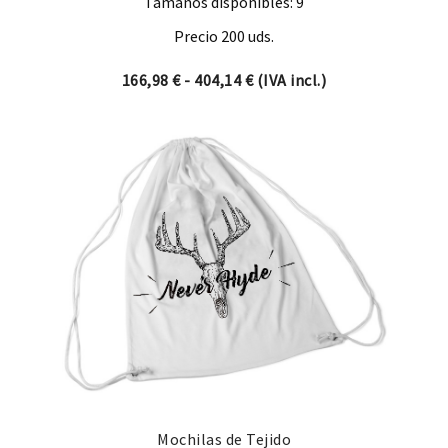
Tamaños disponibles: 9
Precio 200 uds.
Rango de precios: desde 16
166,98
€
-
404,14
€
(IVA incl.)
Mochilas de Tejido