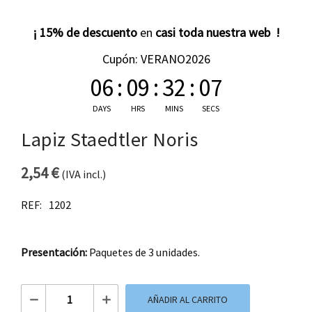
¡ 15% de descuento
en
casi toda nuestra web !
Cupón: VERANO2026
06
:
09
:
32
:
07
DAYS
HRS
MINS
SECS
Lapiz Staedtler Noris
2,54
€
(IVA incl.)
REF:
1202
Presentación:
Paquetes de 3 unidades.
Lapiz Staedtler Noris cantidad
AÑADIR AL CARRITO