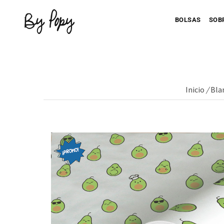
BOLSAS
SOB
Inicio
/
Bla
Personaliza 
P