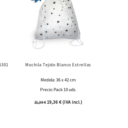
6301
Mochila Tejido Blanco Estrellas
Medida: 36 x 42 cm
Precio Pack 10 uds.
El precio original era: 21,30 €.
El precio actual es: 19,36 €.
19,36
€
(IVA incl.)
21,30
€