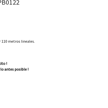
 PB0122
€.
1,75 €.
 110 metros lineales.
ito !
lo antes posible !