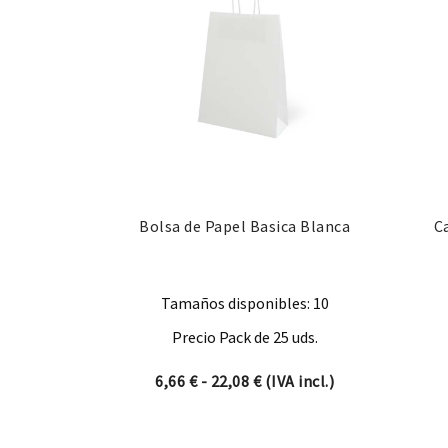
Bolsa de Papel Basica Blanca
C
Tamaños disponibles: 10
Precio Pack de 25 uds.
Rango de precios: desde 6,
6,66
€
-
22,08
€
(IVA incl.)