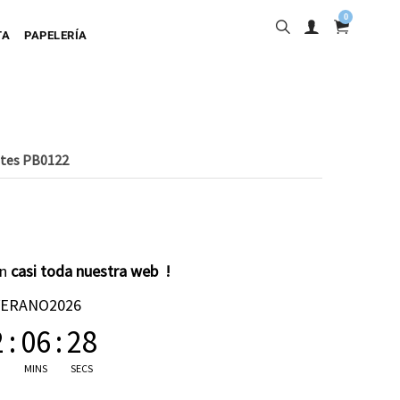
0
TA
PAPELERÍA
ates PB0122
into
en
casi toda nuestra web !
ta Adhesiva
VERANO2026
ta Colgante
2
:
06
:
27
a Cartulina
MINS
SECS