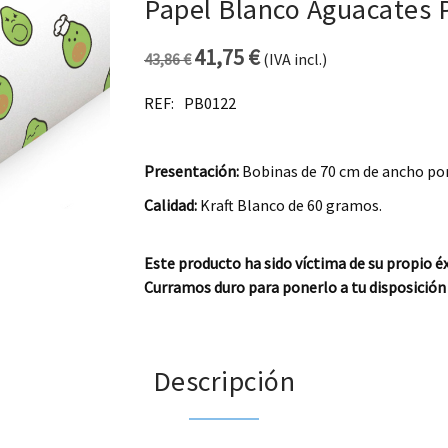
Papel Blanco Aguacates
41,75
€
43,86
€
(IVA incl.)
El precio original era: 43,86 
El precio actual es: 4
REF:
PB0122
Presentación:
Bobinas de 70 cm de ancho por
Calidad:
Kraft Blanco de 60 gramos.
Este producto ha sido víctima de su propio éx
Curramos duro para ponerlo a tu disposición 
Descripción