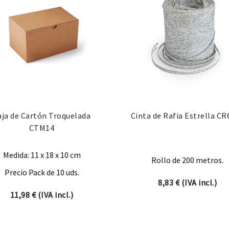
aja de Cartón Troquelada
Cinta de Rafia Estrella CR
CTM14
Medida: 11 x 18 x 10 cm
Rollo de 200 metros.
Precio Pack de 10 uds.
8,83
€
(IVA incl.)
66 € hasta 22,08 €
11,98
€
(IVA incl.)