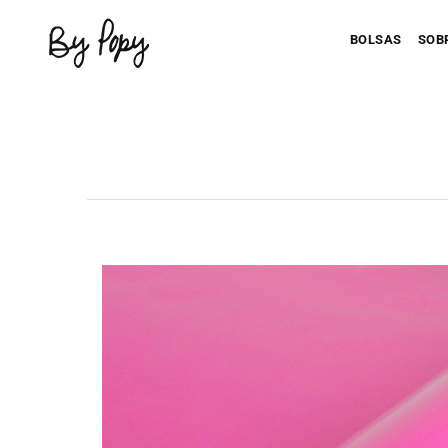
BOLSAS
SOB
Personaliza 
P