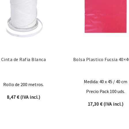
Cinta de Rafia Blanca
Bolsa Plastico Fucsia 40×
Medida: 40 x 45 / 40 cm
Rollo de 200 metros.
Precio Pack 100 uds.
8,47
€
(IVA incl.)
66 € hasta 22,08 €
17,30
€
(IVA incl.)