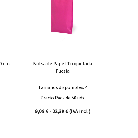
40 cm
Bolsa de Papel Troquelada
Fucsia
Tamaños disponibles: 4
Precio Pack de 50 uds.
Rango de precios: desde 9,08 € 
9,08
€
-
22,39
€
(IVA incl.)