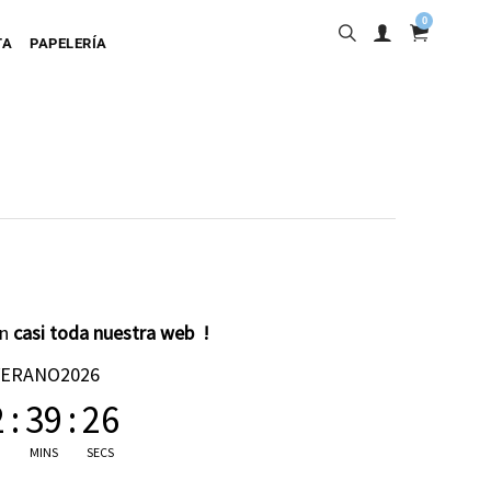
0
TA
PAPELERÍA
into
en
casi toda nuestra web !
ta Adhesiva
VERANO2026
ta Colgante
2
:
39
:
25
a Cartulina
MINS
SECS