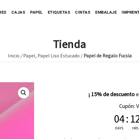
RES
CAJAS
PAPEL
ETIQUETAS
CINTAS
EMBALAJE
IMPREN
Tienda
Inicio
/
Papel
,
Papel Liso Estucado
/
Papel de Regalo Fucsia
Personaliza tu Caja
Caja automontable
Personaliza tu Prec
tu Bolsa
Bolsa de Papel
Caja con Fajín
Bolsa de Tejido
Personaliza tu Cinta
Caja Full Color
¡ 15% de descuento
ersonaliza tu Sobre
Bolsa de Plástico
Caja para Envío impresa
Personaliza tu Etiqueta
Etique
Cupón: 
04
Etique
:
1
Personaliza tu Papel
Etiquet
DAYS
HRS