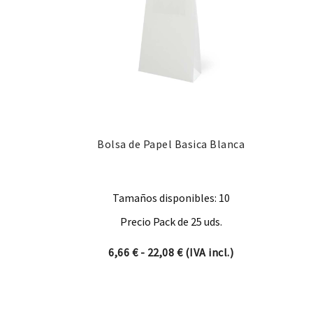
Bolsa de Papel Basica Blanca
Tamaños disponibles: 10
Precio Pack de 25 uds.
Rango de precios: desde 6,
6,66
€
-
22,08
€
(IVA incl.)