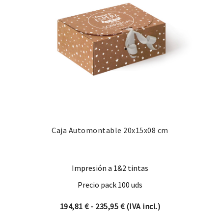
Caja Automontable 20x15x08 cm
Impresión a 1&2 tintas
Precio pack 100 uds
Rango de precios: desde 19
194,81
€
-
235,95
€
(IVA incl.)