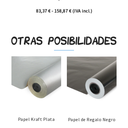
Rango de precios: desde 83,
83,37
€
-
158,87
€
(IVA incl.)
Otras posibilidades
Papel Kraft Plata
Papel de Regalo Negro