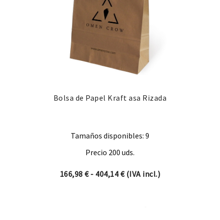
Bolsa de Papel Kraft asa Rizada
Tamaños disponibles: 9
Precio 200 uds.
Rango de precios: desde 16
166,98
€
-
404,14
€
(IVA incl.)