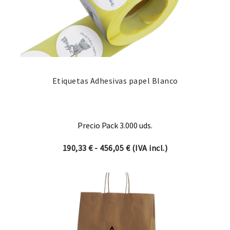
Etiquetas Adhesivas papel Blanco
Precio Pack 3.000 uds.
Rango de precios: desde 19
190,33
€
-
456,05
€
(IVA incl.)