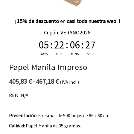
¡ 15% de descuento
en
casi toda nuestra web !
Cupón: VERANO2026
05
:
22
:
06
:
26
DAYS
HRS
MINS
SECS
Papel Manila Impreso
405,83
€
-
467,18
€
(IVA incl.)
Rango de precios: desde 40
REF:
N/A
Presentación:
5 resmas de 500 hojas de 86 x 60 cm
Calidad:
Papel Manila de 35 gramos.