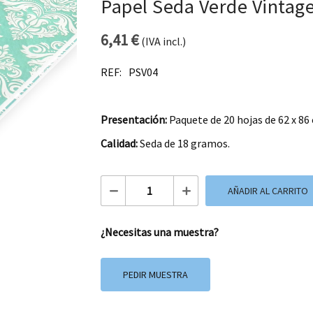
Papel Seda Verde Vintag
6,41
€
(IVA incl.)
REF:
PSV04
Presentación:
Paquete de 20 hojas de 62 x 86
Calidad:
Seda de 18 gramos.
Papel Seda Verde Vintage cantidad
AÑADIR AL CARRITO
¿Necesitas una muestra?
PEDIR MUESTRA