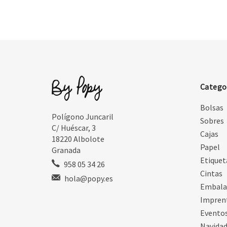
Catego
Bolsas
Polígono Juncaril
Sobres
C/ Huéscar, 3
Cajas
18220 Albolote
Papel
Granada
Etiquet
958 05 34 26
Cintas
hola@popy.es
Embala
Impren
Evento
Navida