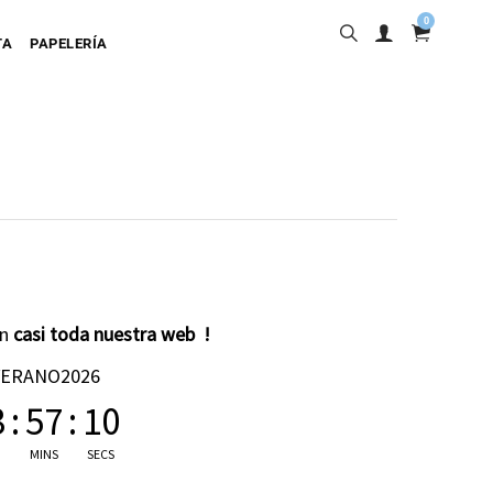
0
TA
PAPELERÍA
into
en
casi toda nuestra web !
ta Adhesiva
VERANO2026
ta Colgante
3
:
57
:
09
a Cartulina
MINS
SECS