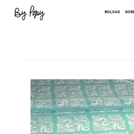
BOLSAS
SOB
Personaliza 
P