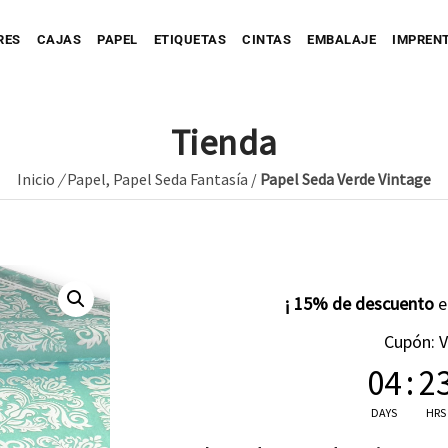
RES
CAJAS
PAPEL
ETIQUETAS
CINTAS
EMBALAJE
IMPREN
Tienda
Inicio
/
Papel
,
Papel Seda Fantasía
/
Papel Seda Verde Vintage
Personaliza tu Caja
Caja automontable
Personaliza tu Prec
tu Bolsa
Bolsa de Papel
Caja con Fajín
Bolsa de Tejido
Personaliza tu Cinta
Caja Full Color
¡ 15% de descuento
ersonaliza tu Sobre
Bolsa de Plástico
Caja para Envío impresa
Personaliza tu Etiqueta
Etique
Cupón: 
04
Etique
:
2
Personaliza tu Papel
Etiquet
DAYS
HRS