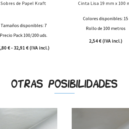
Sobres de Papel Kraft
Cinta Lisa 19 mm x 100 
Colores disponibles: 15
Tamaños disponibles: 7
Rollo de 100 metros
Precio Pack 100/200 uds.
2,54
€
(IVA incl.)
Rango de precios: desde 7,80 € hasta 32,91 €
7,80
€
-
32,91
€
(IVA incl.)
Otras posibilidades