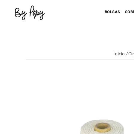
BOLSAS
SOB
Inicio
/
Ci
Personaliza 
P