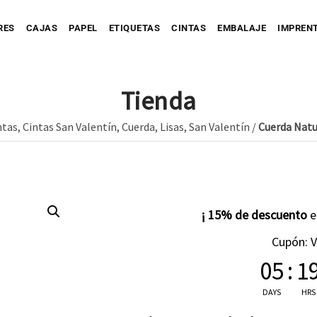
RES
CAJAS
PAPEL
ETIQUETAS
CINTAS
EMBALAJE
IMPREN
Tienda
ntas
,
Cintas San Valentín
,
Cuerda
,
Lisas
,
San Valentín
/
Cuerda Natu
Personaliza tu Caja
Caja automontable
Personaliza tu Prec
tu Bolsa
Bolsa de Papel
Caja con Fajín
Bolsa de Tejido
Personaliza tu Cinta
Caja Full Color
¡ 15% de descuento
ersonaliza tu Sobre
Bolsa de Plástico
Caja para Envío impresa
Personaliza tu Etiqueta
Etique
Cupón: 
05
Etique
:
1
Personaliza tu Papel
Etiquet
DAYS
HRS