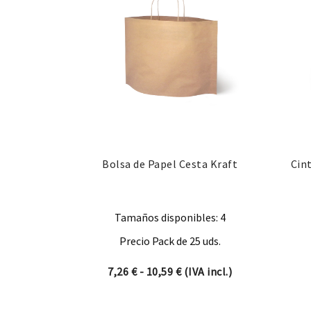
Bolsa de Papel Cesta Kraft
Cin
Tamaños disponibles: 4
Precio Pack de 25 uds.
Rango de precios: desde 7,
7,26
€
-
10,59
€
(IVA incl.)