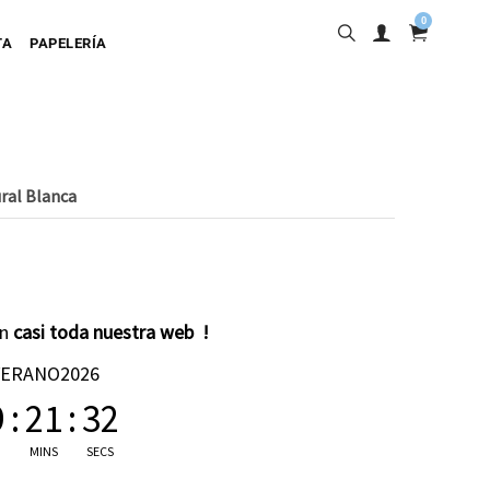
0
TA
PAPELERÍA
ral Blanca
into
en
casi toda nuestra web !
ta Adhesiva
VERANO2026
ta Colgante
9
:
21
:
31
a Cartulina
MINS
SECS