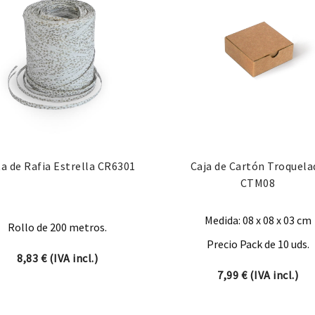
ta de Rafia Estrella CR6301
Caja de Cartón Troquela
CTM08
Medida: 08 x 08 x 03 cm
Rollo de 200 metros.
Precio Pack de 10 uds.
8,83
€
(IVA incl.)
26 € hasta 10,59 €
7,99
€
(IVA incl.)