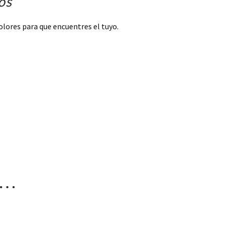
os
olores para que encuentres el tuyo.
s…