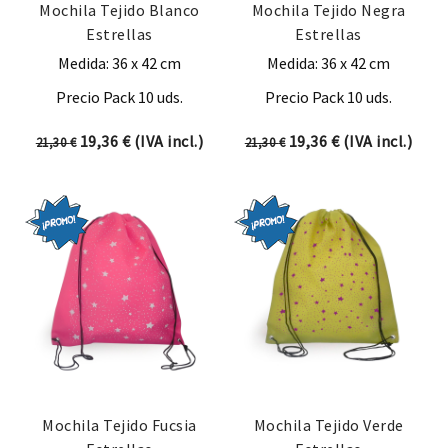
Mochila Tejido Blanco
Mochila Tejido Negra
Estrellas
Estrellas
Medida: 36 x 42 cm
Medida: 36 x 42 cm
Precio Pack 10 uds.
Precio Pack 10 uds.
El precio original era: 21,30 €.
El precio actual es: 19,36 €.
El precio original era:
El precio actual
19,36
€
(IVA incl.)
19,36
€
(IVA incl.)
21,30
€
21,30
€
Mochila Tejido Fucsia
Mochila Tejido Verde