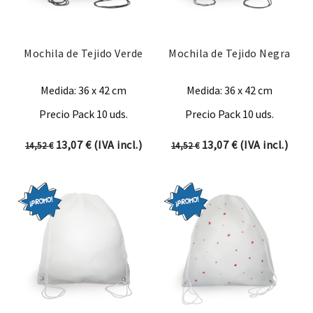
Mochila de Tejido Verde
Mochila de Tejido Negra
Medida: 36 x 42 cm
Medida: 36 x 42 cm
Precio Pack 10 uds.
Precio Pack 10 uds.
El precio original era: 14,52 €.
El precio actual es: 13,07 €.
El precio original era:
El precio actual
13,07
€
(IVA incl.)
13,07
€
(IVA incl.)
14,52
€
14,52
€