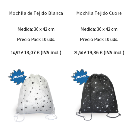
Mochila de Tejido Blanca
Mochila Tejido Cuore
Medida: 36 x 42 cm
Medida: 36 x 42 cm
Precio Pack 10 uds.
Precio Pack 10 uds.
El precio original era: 14,52 €.
El precio actual es: 13,07 €.
El precio original era:
El precio actual
13,07
€
(IVA incl.)
19,36
€
(IVA incl.)
14,52
€
21,30
€