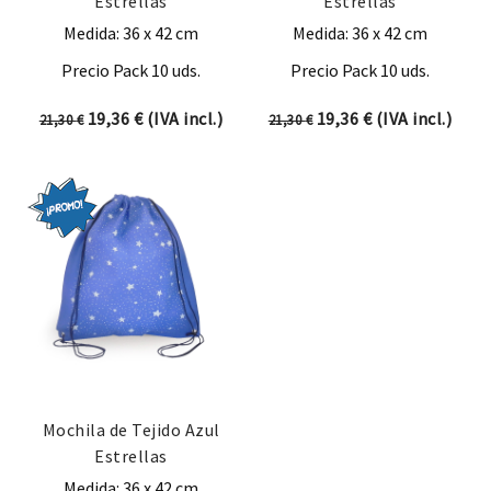
Estrellas
Estrellas
Medida: 36 x 42 cm
Medida: 36 x 42 cm
Precio Pack 10 uds.
Precio Pack 10 uds.
El precio original era: 21,30 €.
El precio actual es: 19,36 €.
El precio original era:
El precio actual
19,36
€
(IVA incl.)
19,36
€
(IVA incl.)
21,30
€
21,30
€
Mochila de Tejido Azul
Estrellas
Medida: 36 x 42 cm