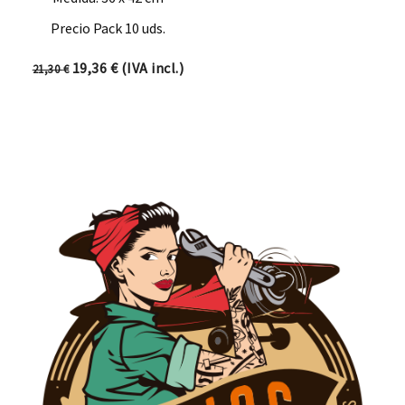
Precio Pack 10 uds.
El precio original era: 21,30 €.
El precio actual es: 19,36 €.
19,36
€
(IVA incl.)
21,30
€