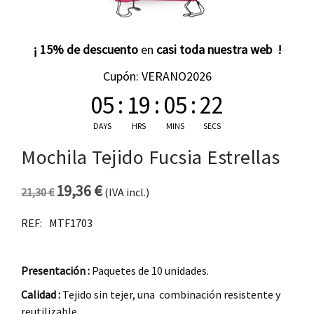
¡ 15% de descuento
en
casi toda nuestra web !
Cupón: VERANO2026
05
:
19
:
05
:
21
DAYS
HRS
MINS
SECS
Mochila Tejido Fucsia Estrellas
19,36
€
21,30
€
(IVA incl.)
El precio original era: 21,30 €.
El precio actual es: 19,36 €.
REF:
MTF1703
Presentación :
Paquetes de 10 unidades.
Calidad :
Tejido sin tejer, una combinación resistente y
reutilizable.