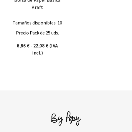
Kraft
Tamaños disponibles: 10
Precio Pack de 25 uds.
Rango de precios: desde 6,66 € hasta 22
6,66
€
-
22,08
€
(IVA
incl.)