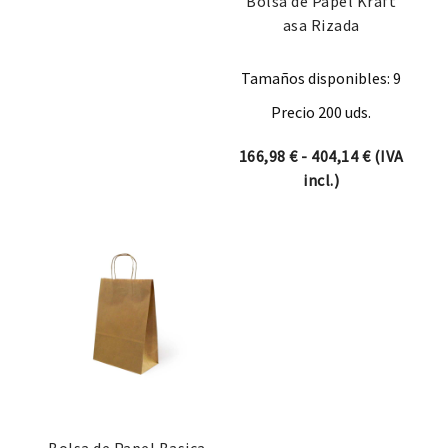
Bolsa de Papel Kraft
asa Rizada
Tamaños disponibles: 9
Precio 200 uds.
Rango de p
166,98
€
-
404,14
€
(IVA
incl.)
Bolsa de Papel Basica