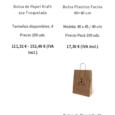
Bolsa de Papel Kraft
Bolsa Plastico Fucsia
asa Troquelada
40×40 cm
Tamaños disponibles: 4
Medida: 40 x 45 / 40 cm
Precio 200 uds.
Precio Pack 100 uds.
Rango de precios: desde 111,32 € hast
111,32
€
-
152,46
€
(IVA
17,30
€
(IVA incl.)
incl.)