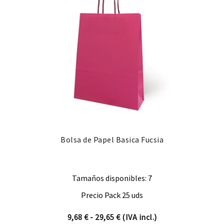
Bolsa de Papel Basica Fucsia
Tamaños disponibles: 7
Precio Pack 25 uds
Rango de precios: desde 9,68
9,68
€
-
29,65
€
(IVA incl.)