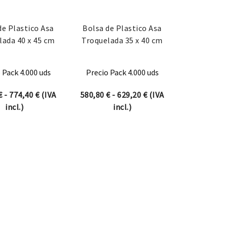
de Plastico Asa
Bolsa de Plastico Asa
lada 40 x 45 cm
Troquelada 35 x 40 cm
 Pack 4.000 uds
Precio Pack 4.000 uds
desde 508,20 € hasta 550,55 €
Rango de precios: desde 677,60 € hasta 774,40 €
Rango de precios: des
€
-
774,40
€
(IVA
580,80
€
-
629,20
€
(IVA
incl.)
incl.)