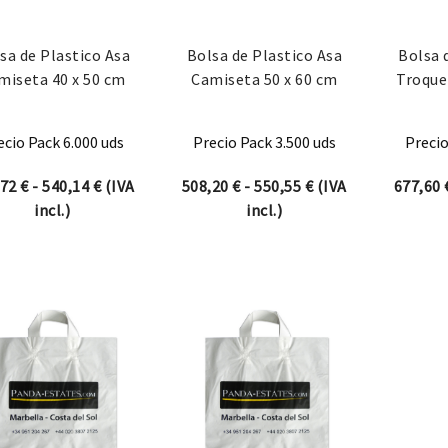
sa de Plastico Asa
Bolsa de Plastico Asa
Bolsa 
miseta 40 x 50 cm
Camiseta 50 x 60 cm
Troque
ecio Pack 6.000 uds
Precio Pack 3.500 uds
Precio
Rango de precios: desde 522,72 € hasta 540,14 €
Rango de precios: 
,72
€
-
540,14
€
(IVA
508,20
€
-
550,55
€
(IVA
677,60
incl.)
incl.)