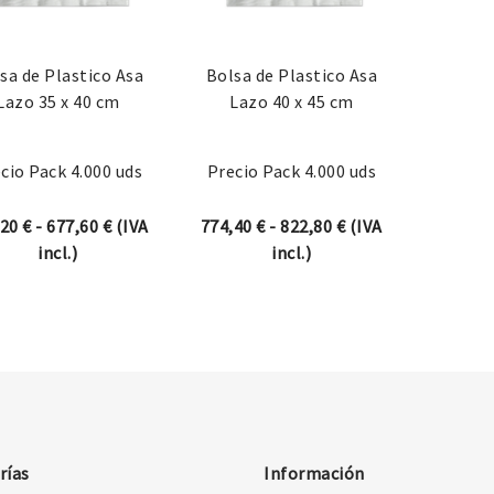
sa de Plastico Asa
Bolsa de Plastico Asa
Lazo 35 x 40 cm
Lazo 40 x 45 cm
cio Pack 4.000 uds
Precio Pack 4.000 uds
Rango de precios: desde 629,20 € hasta 677,60 €
Rango de precios: 
,20
€
-
677,60
€
(IVA
774,40
€
-
822,80
€
(IVA
incl.)
incl.)
rías
Información