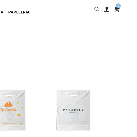
0
TA
PAPELERÍA
into
ta Adhesiva
ta Colgante
a Cartulina