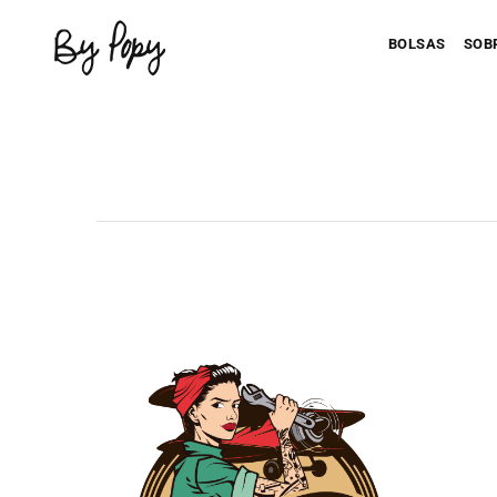
BOLSAS
SOB
Personaliza 
P