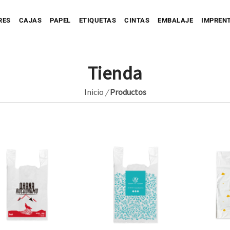
RES
CAJAS
PAPEL
ETIQUETAS
CINTAS
EMBALAJE
IMPREN
Tienda
Inicio
/
Productos
Personaliza tu Caja
Caja automontable
Personaliza tu Prec
tu Bolsa
Bolsa de Papel
Caja con Fajín
Bolsa de Tejido
Personaliza tu Cinta
Caja Full Color
ersonaliza tu Sobre
Bolsa de Plástico
Caja para Envío impresa
Personaliza tu Etiqueta
Etique
Etique
Personaliza tu Papel
Etiquet