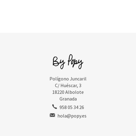
Polígono Juncaril
C/ Huéscar, 3
18220 Albolote
Granada
958 05 34 26
hola@popy.es