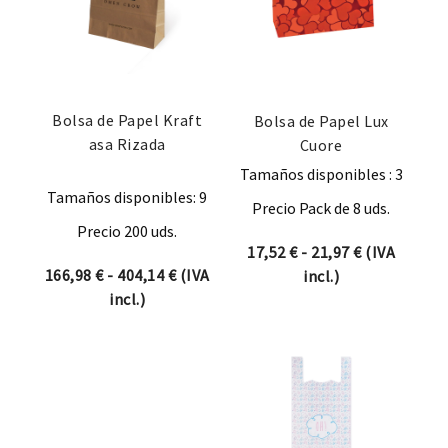
Bolsa de Papel Kraft
Bolsa de Papel Lux
asa Rizada
Cuore
Tamaños disponibles : 3
Tamaños disponibles: 9
Precio Pack de 8 uds.
Precio 200 uds.
Rango de pre
17,52
€
-
21,97
€
(IVA
Rango de precios: desde 166,98 € hast
166,98
€
-
404,14
€
(IVA
incl.)
incl.)