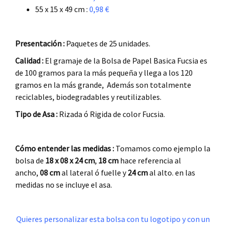
55 x 15 x 49 cm :
0,98 €
.
Presentación :
Paquetes de 25 unidades.
Calidad :
El gramaje de la Bolsa de Papel Basica Fucsia es
de 100 gramos para la más pequeña y llega a los 120
gramos en la más grande, Además son totalmente
reciclables, biodegradables y reutilizables.
Tipo de Asa :
Rizada ó Rigida de color Fucsia.
.
Cómo entender las medidas :
Tomamos como ejemplo la
bolsa de
18 x 08 x 24
cm
,
18 cm
hace referencia al
ancho,
08 cm
al lateral ó fuelle y
24 cm
al alto. en las
medidas no se incluye el asa.
.
Quieres personalizar esta bolsa con tu logotipo y con un