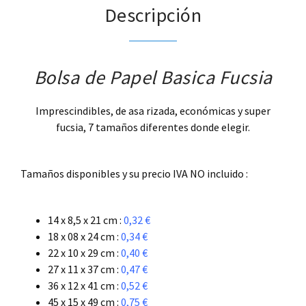
Descripción
Bolsa de Papel Basica Fucsia
Imprescindibles, de asa rizada, económicas y super
fucsia, 7 tamaños diferentes donde elegir.
.
Tamaños disponibles y su precio IVA NO incluido :
.
14 x 8,5 x 21 cm :
0,32 €
18 x 08 x 24 cm :
0,34 €
22 x 10 x 29 cm :
0,40 €
27 x 11 x 37 cm :
0,47 €
36 x 12 x 41 cm :
0,52 €
45 x 15 x 49 cm :
0,75 €