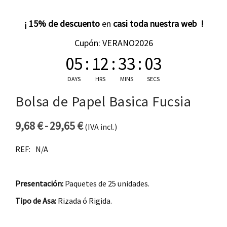
¡ 15% de descuento
en
casi toda nuestra web !
Cupón: VERANO2026
05
:
12
:
33
:
02
DAYS
HRS
MINS
SECS
Bolsa de Papel Basica Fucsia
9,68
€
-
29,65
€
(IVA incl.)
Rango de precios: desde 9,68 €
REF:
N/A
Presentación:
Paquetes de 25 unidades.
Tipo de Asa:
Rizada ó Rigida.