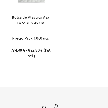
Bolsa de Plastico Asa
Lazo 40 x 45 cm
Precio Pack 4.000 uds
Rango de precios: desde 774,40 € hast
774,40
€
-
822,80
€
(IVA
incl.)