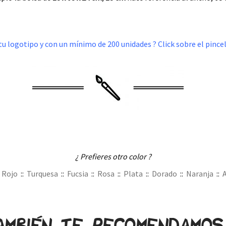
tu logotipo y con un mínimo de 200 unidades ? Click sobre el pincel
.
¿ Prefieres otro color ?
:
Rojo
::
Turquesa
::
Fucsia
::
Rosa
::
Plata
::
Dorado
::
Naranja
::
ambién te recomendamo