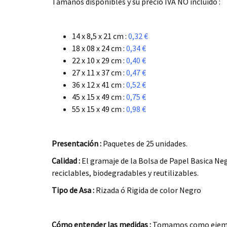
Tamaños disponibles y su precio IVA NO incluido :
.
14 x 8,5 x 21 cm :
0,32 €
18 x 08 x 24 cm :
0,34 €
22 x 10 x 29 cm :
0,40 €
27 x 11 x 37 cm :
0,47 €
36 x 12 x 41 cm :
0,52 €
45 x 15 x 49 cm :
0,75 €
55 x 15 x 49 cm :
0,98 €
.
Presentación :
Paquetes de 25 unidades.
Calidad :
El gramaje de la Bolsa de Papel Basica Ne
reciclables, biodegradables y reutilizables.
Tipo de Asa :
Rizada ó Rigida de color Negro
.
Cómo entender las medidas :
Tomamos como ejemp