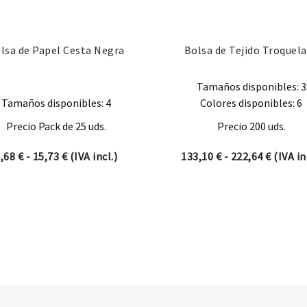
lsa de Papel Cesta Negra
Bolsa de Tejido Troquel
Tamaños disponibles: 3
Tamaños disponibles: 4
Colores disponibles: 6
Precio Pack de 25 uds.
Precio 200 uds.
9,36 € hasta 26,98 €
Rango de precios: desde 9,68 € hasta 15,73 €
Rango d
9,68
€
-
15,73
€
(IVA incl.)
133,10
€
-
222,64
€
(IVA in