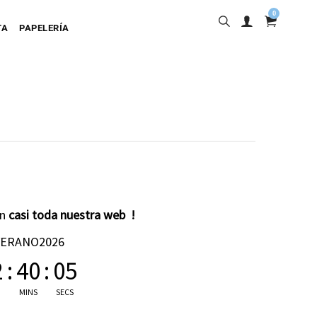
0
TA
PAPELERÍA
into
en
casi toda nuestra web !
ta Adhesiva
VERANO2026
ta Colgante
2
:
40
:
04
a Cartulina
MINS
SECS