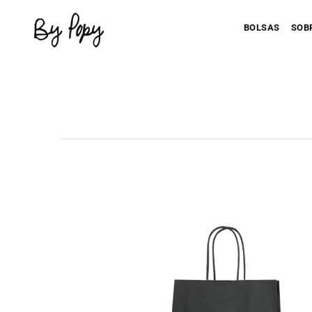
BOLSAS
SOB
Personaliza 
P