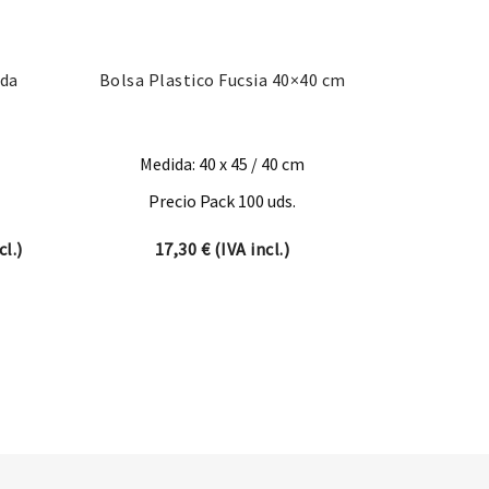
ada
Bolsa Plastico Fucsia 40×40 cm
Medida: 40 x 45 / 40 cm
Precio Pack 100 uds.
e precios: desde 133,10 € hasta 222,64 €
cl.)
17,30
€
(IVA incl.)