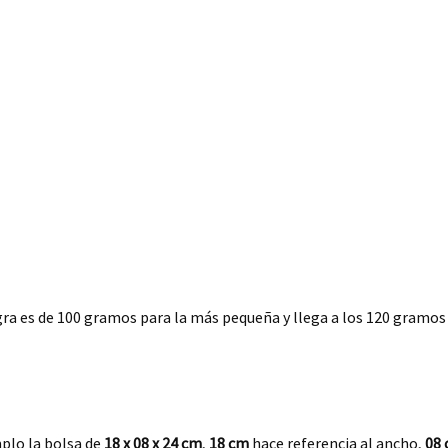
gra es de 100 gramos para la más pequeña y llega a los 120 gram
lo la bolsa de
18 x 08 x 24
cm
,
18 cm
hace referencia al ancho,
08