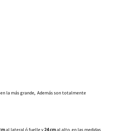
os en la más grande, Además son totalmente
 cm
al lateral ó fuelle y
24 cm
al alto. en las medidas