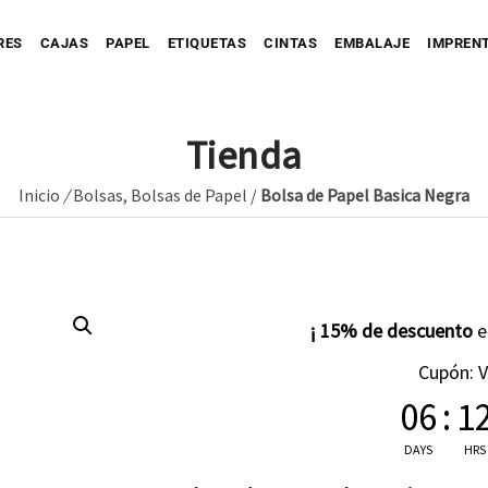
RES
CAJAS
PAPEL
ETIQUETAS
CINTAS
EMBALAJE
IMPREN
Tienda
Inicio
/
Bolsas
,
Bolsas de Papel
/
Bolsa de Papel Basica Negra
Personaliza tu Caja
Caja automontable
Personaliza tu Prec
tu Bolsa
Bolsa de Papel
Caja con Fajín
Bolsa de Tejido
Personaliza tu Cinta
Caja Full Color
¡ 15% de descuento
ersonaliza tu Sobre
Bolsa de Plástico
Caja para Envío impresa
Personaliza tu Etiqueta
Etique
Cupón: 
06
Etique
:
1
Personaliza tu Papel
Etiquet
DAYS
HRS