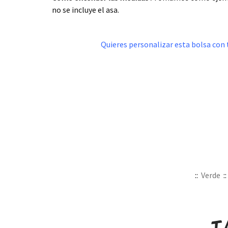
no se incluye el asa.
.
Quieres personalizar esta bolsa con 
::
Verde
:
.
.
T