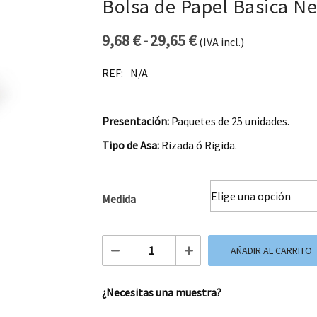
Bolsa de Papel Basica N
9,68
€
-
29,65
€
(IVA incl.)
Rango de precios: 
REF:
N/A
Presentación:
Paquetes de 25 unidades.
Tipo de Asa:
Rizada ó Rigida.
Medida
Bolsa de Papel Basica Negra cantidad
AÑADIR AL CARRITO
¿Necesitas una muestra?