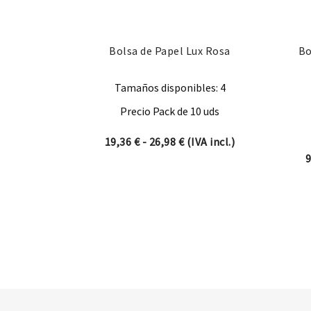
Bolsa de Papel Lux Rosa
Bo
Tamaños disponibles: 4
Precio Pack de 10 uds
Rango de precios: desde 1
19,36
€
-
26,98
€
(IVA incl.)