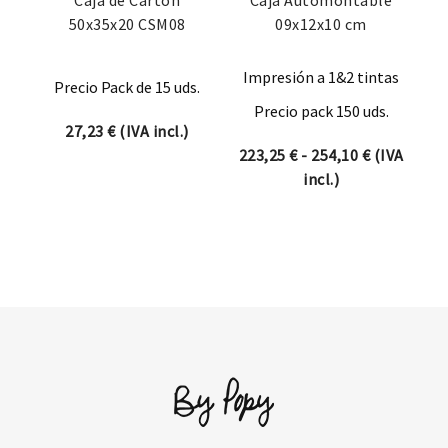
Caja de Cartón
Caja Automontable
50x35x20 CSM08
09x12x10 cm
Impresión a 1&2 tintas
Precio Pack de 15 uds.
Precio pack 150 uds.
27,23
€
(IVA incl.)
Rango de p
223,25
€
-
254,10
€
(IVA
incl.)