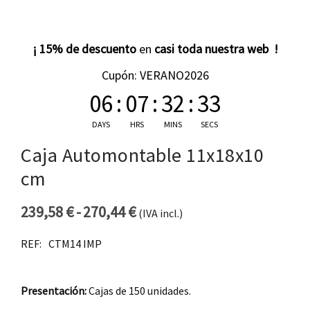
¡ 15% de descuento
en
casi toda nuestra web !
Cupón: VERANO2026
06
:
07
:
32
:
33
DAYS
HRS
MINS
SECS
Caja Automontable 11x18x10
cm
239,58
€
-
270,44
€
(IVA incl.)
Rango de precios: desde 23
REF:
CTM14 IMP
Presentación:
Cajas de 150 unidades.