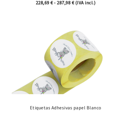
Rango de precios: desde 22
228,69
€
-
287,98
€
(IVA incl.)
Etiquetas Adhesivas papel Blanco