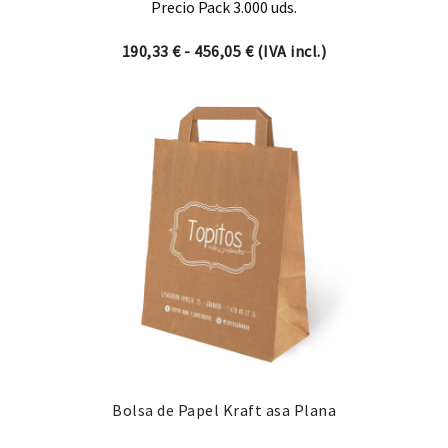
Precio Pack 3.000 uds.
Rango de precios: desde 19
190,33
€
-
456,05
€
(IVA incl.)
Bolsa de Papel Kraft asa Plana