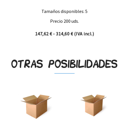
Tamaños disponibles: 5
Precio 200 uds.
Rango de precios: desde 14
147,62
€
-
314,60
€
(IVA incl.)
Otras posibilidades