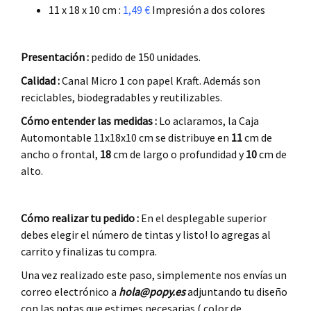
11 x 18 x 10 cm :
1,49 €
Impresión a dos colores
.
Presentación :
pedido de 150 unidades.
Calidad :
Canal Micro 1 con papel Kraft. Además son
reciclables, biodegradables y reutilizables.
.
Cómo entender las medidas :
Lo aclaramos, la Caja
Automontable 11x18x10 cm se distribuye en
11
cm de
ancho o frontal,
18
cm de largo o profundidad y
10
cm de
alto.
.
Cómo realizar tu pedido :
En el desplegable superior
debes elegir el número de tintas y listo! lo agregas al
carrito y finalizas tu compra.
Una vez realizado este paso, simplemente nos envías un
correo electrónico a
hola@popy.es
adjuntando tu diseño
con las notas que estimes necesarias ( color de