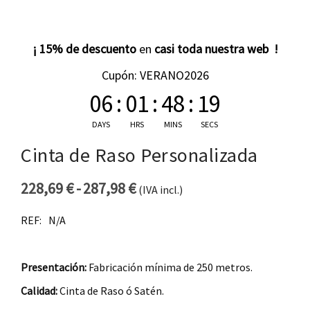
¡ 15% de descuento
en
casi toda nuestra web !
Cupón: VERANO2026
06
:
01
:
48
:
19
DAYS
HRS
MINS
SECS
Cinta de Raso Personalizada
228,69
€
-
287,98
€
(IVA incl.)
Rango de precios: desde 22
REF:
N/A
Presentación:
Fabricación mínima de 250 metros.
Calidad:
Cinta de Raso ó Satén.