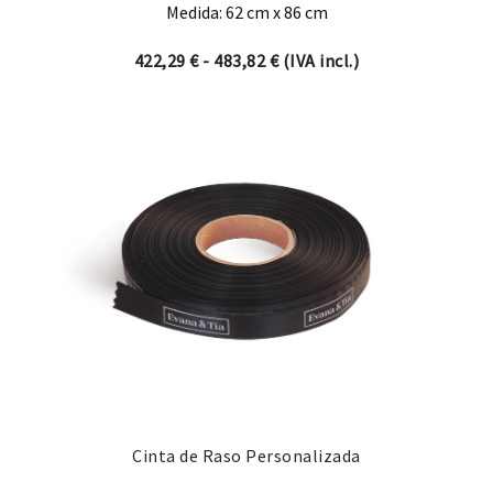
Medida: 62 cm x 86 cm
Rango de precios: desde 42
422,29
€
-
483,82
€
(IVA incl.)
Cinta de Raso Personalizada