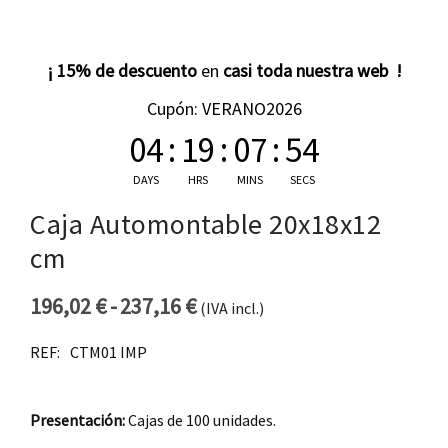
¡ 15% de descuento
en
casi toda nuestra web !
Cupón: VERANO2026
04
:
19
:
07
:
53
DAYS
HRS
MINS
SECS
Caja Automontable 20x18x12
cm
196,02
€
-
237,16
€
(IVA incl.)
Rango de precios: desde 19
REF:
CTM01 IMP
Presentación:
Cajas de 100 unidades.