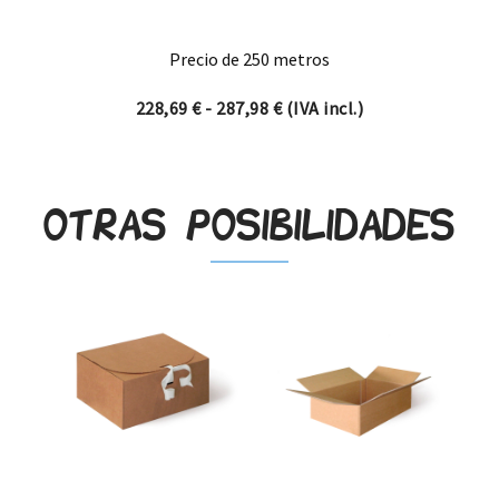
Precio de 250 metros
Rango de precios: desde 22
228,69
€
-
287,98
€
(IVA incl.)
Otras posibilidades