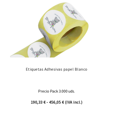
Etiquetas Adhesivas papel Blanco
Precio Pack 3.000 uds.
Rango de precios: desde 19
190,33
€
-
456,05
€
(IVA incl.)