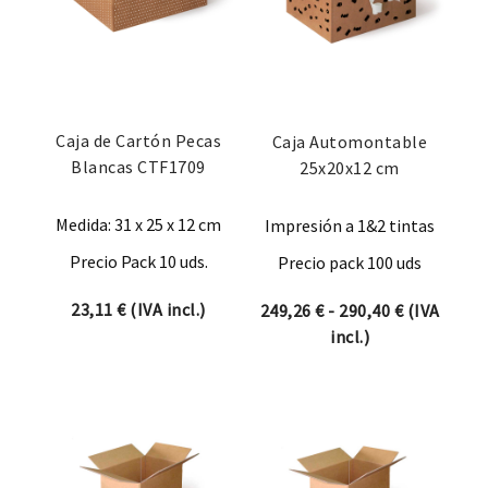
Caja de Cartón Pecas
Caja Automontable
Blancas CTF1709
25x20x12 cm
Medida: 31 x 25 x 12 cm
Impresión a 1&2 tintas
Precio Pack 10 uds.
Precio pack 100 uds
23,11
€
(IVA incl.)
Rango de p
249,26
€
-
290,40
€
(IVA
incl.)