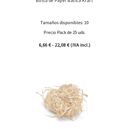
Bolsa de Papel Basica Kraft
Tamaños disponibles: 10
Precio Pack de 25 uds.
Rango de precios: desde 6,66
6,66
€
-
22,08
€
(IVA incl.)