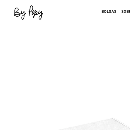
BOLSAS
SOB
Personaliza 
P