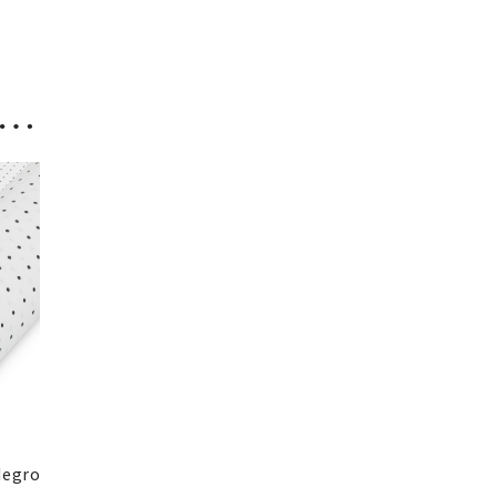
s…
Negro