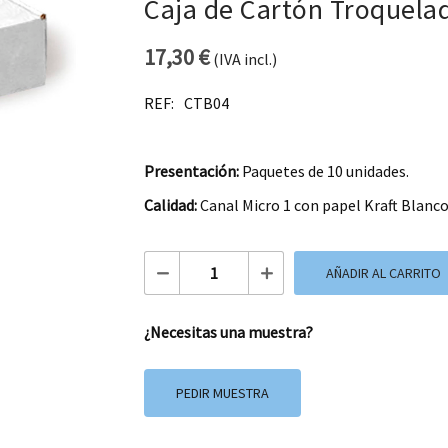
Caja de Cartón Troquela
17,30
€
(IVA incl.)
REF:
CTB04
Presentación:
Paquetes de 10 unidades.
Calidad:
Canal Micro 1 con papel Kraft Blanco
Caja de Cartón Troquelada CTB04 canti
AÑADIR AL CARRITO
¿Necesitas una muestra?
PEDIR MUESTRA