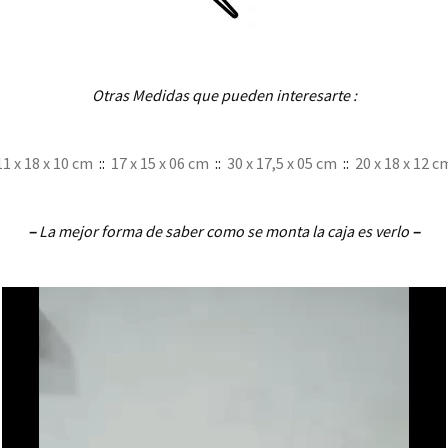
Otras Medidas que pueden interesarte :
11 x 18 x 10 cm
::
17 x 15 x 06 cm
::
30 x 17,5 x 05 cm
::
20 x 18 x 12 c
–
La mejor forma de saber como se monta la caja es verlo
–
..