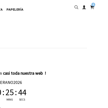
0
TA
PAPELERÍA
into
en
casi toda nuestra web !
ta Adhesiva
VERANO2026
ta Colgante
0
:
25
:
43
a Cartulina
MINS
SECS