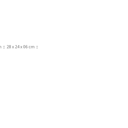
m
::
28 x 24 x 06 cm
::