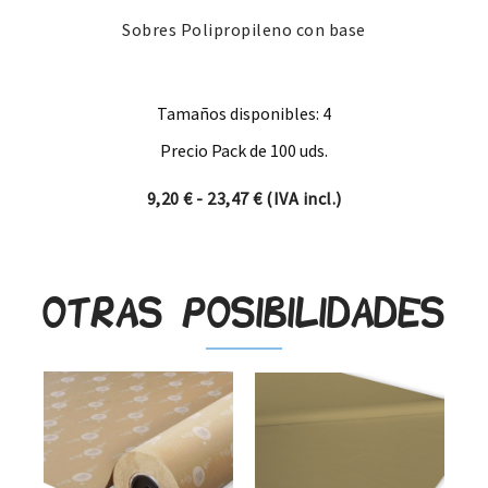
Sobres Polipropileno con base
Tamaños disponibles: 4
Precio Pack de 100 uds.
Rango de precios: desde 9,20
9,20
€
-
23,47
€
(IVA incl.)
Otras posibilidades