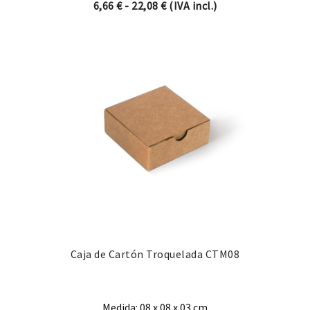
Rango de precios: desde 6,66
6,66
€
-
22,08
€
(IVA incl.)
Caja de Cartón Troquelada CTM08
Medida: 08 x 08 x 03 cm