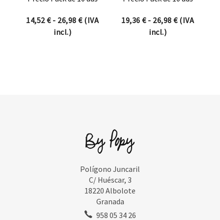
Rango de precios: desde 14,52 € hasta 
Rango de pre
14,52
€
-
26,98
€
(IVA
19,36
€
-
26,98
€
(IVA
incl.)
incl.)
Polígono Juncaril
C/ Huéscar, 3
18220 Albolote
Granada
958 05 34 26