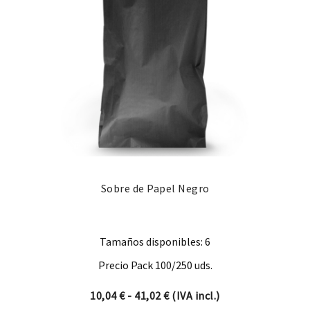
Sobre de Papel Negro
Tamaños disponibles: 6
Precio Pack 100/250 uds.
Rango de precios: desde 10,0
10,04
€
-
41,02
€
(IVA incl.)