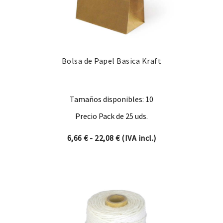
Bolsa de Papel Basica Kraft
Tamaños disponibles: 10
Precio Pack de 25 uds.
Rango de precios: desde 6,66
6,66
€
-
22,08
€
(IVA incl.)