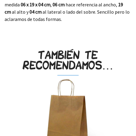
medida
06 x 19 x 04
cm
,
06 cm
hace referencia al ancho,
19
cm
al alto y
04 cm
al lateral o lado del sobre. Sencillo pero lo
aclaramos de todas formas.
.
También te
recomendamos…