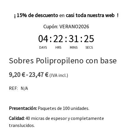
¡ 15% de descuento
en
casi toda nuestra web !
Cupón: VERANO2026
04
:
22
:
31
:
25
DAYS
HRS
MINS
SECS
Sobres Polipropileno con base
9,20
€
-
23,47
€
(IVA incl.)
Rango de precios: desde 9,20 €
REF:
N/A
Presentación:
Paquetes de 100 unidades.
Calidad:
40 micras de espesor y completamente
translucidos.