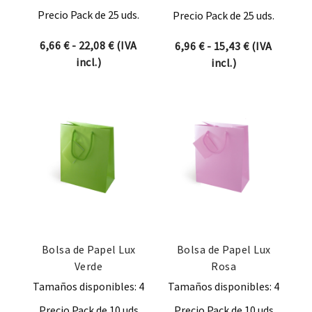
Precio Pack de 25 uds.
Precio Pack de 25 uds.
Rango de precios: desde 6,66 € hasta 22
6,66
€
-
22,08
€
(IVA
Rango de pre
6,96
€
-
15,43
€
(IVA
incl.)
incl.)
Bolsa de Papel Lux
Bolsa de Papel Lux
Verde
Rosa
Tamaños disponibles: 4
Tamaños disponibles: 4
Precio Pack de 10 uds
Precio Pack de 10 uds