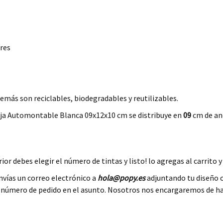
res
emás son reciclables, biodegradables y reutilizables.
aja Automontable Blanca 09x12x10 cm se distribuye en
09
cm de an
or debes elegir el número de tintas y listo! lo agregas al carrito y
vías un correo electrónico a
hola@popy.es
adjuntando tu diseño c
 el número de pedido en el asunto. Nosotros nos encargaremos de h