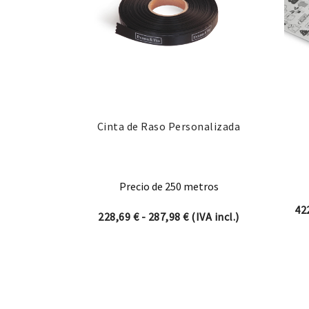
Cinta de Raso Personalizada
Precio de 250 metros
42
Rango de precios: desde
228,69
€
-
287,98
€
(IVA incl.)