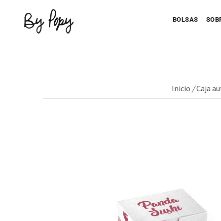
BOLSAS
SOB
Inicio
/
Caja a
Personaliza 
P