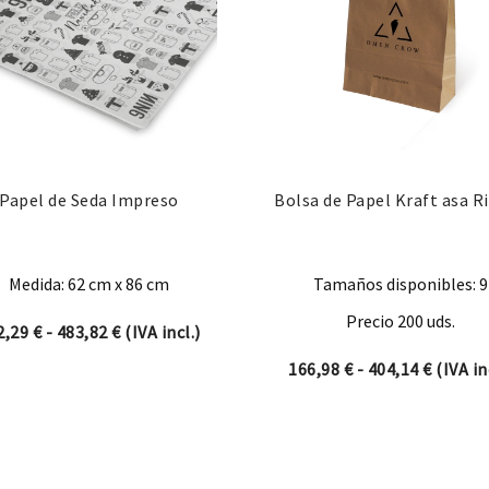
Papel de Seda Impreso
Bolsa de Papel Kraft asa R
Medida: 62 cm x 86 cm
Tamaños disponibles: 9
Precio 200 uds.
Rango de precios: desde 422,29 € hasta 483,82 
2,29
€
-
483,82
€
(IVA incl.)
 228,69 € hasta 287,98 €
Rango d
166,98
€
-
404,14
€
(IVA in