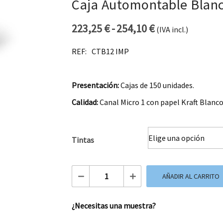
Caja Automontable Blan
223,25
€
-
254,10
€
(IVA incl.)
Rango de preci
REF:
CTB12 IMP
Presentación:
Cajas de 150 unidades.
Calidad:
Canal Micro 1 con papel Kraft Blanco
Tintas
Caja Automontable Blanca 09x12x10 cm
AÑADIR AL CARRITO
¿Necesitas una muestra?