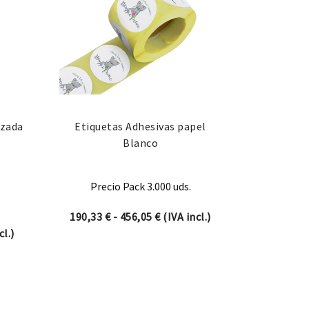
izada
Etiquetas Adhesivas papel
Blanco
Precio Pack 3.000 uds.
€
Rango de precios: desde 190,3
190,33
€
-
456,05
€
(IVA incl.)
e precios: desde 166,98 € hasta 404,14 €
cl.)