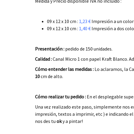
Medida y Precio disponible IVA no incluido :
.
09 x 12 x 10 cm :
1,23 €
Impresión a un color
09 x 12 x 10 cm :
1,40 €
Impresión a dos colo
.
Presentación :
pedido de 150 unidades.
Calidad :
Canal Micro 1 con papel Kraft Blanco. Ad
Cómo entender las medidas :
Lo aclaramos, la C
10
cm de alto.
.
Cómo realizar tu pedido :
En el desplegable superi
Una vez realizado este paso, simplemente nos en
impresión, textos a imprimir, etc ) e indicando
nos des tu
ok
y a pintar!
.