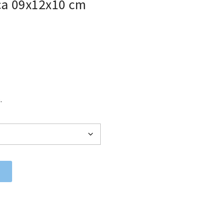
ca 09x12x10 cm
os: desde 223,25 € hasta 254,10 €
.
 cantidad