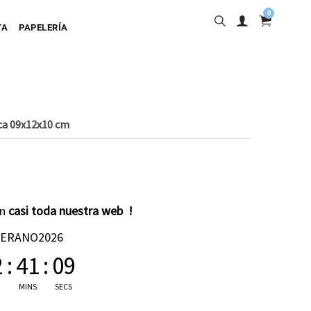
0
TA
PAPELERÍA
ca 09x12x10 cm
into
en
casi toda nuestra web !
ta Adhesiva
VERANO2026
ta Colgante
2
:
41
:
08
a Cartulina
MINS
SECS