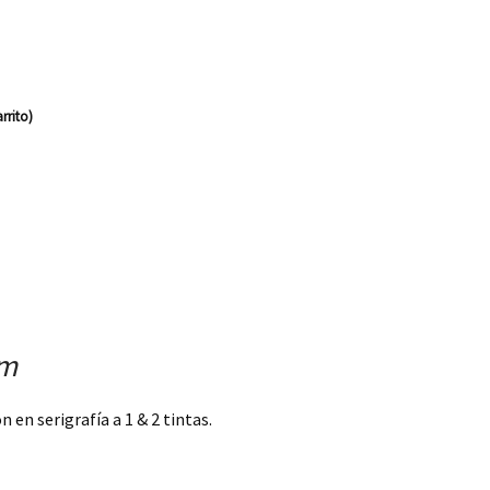
rrito)
cm
en serigrafía a 1 & 2 tintas.