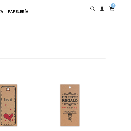
0
TA
PAPELERÍA
into
ta Adhesiva
ta Colgante
a Cartulina