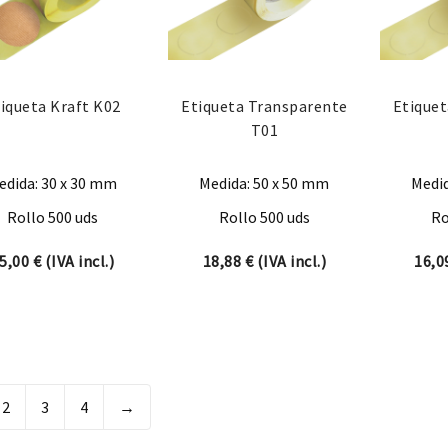
iqueta Kraft K02
Etiqueta Transparente
Etique
T01
edida: 30 x 30 mm
Medida: 50 x 50 mm
Medid
Rollo 500 uds
Rollo 500 uds
Ro
5,00
€
(IVA incl.)
18,88
€
(IVA incl.)
16,
2
3
4
→