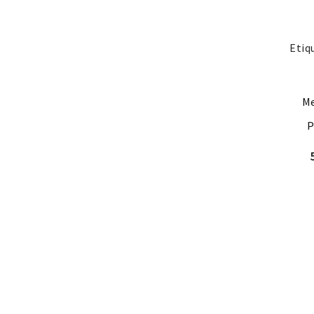
Etiq
Me
P