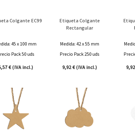
ueta Colgante EC99
Etiqueta Colgante
Etiq
Rectangular
dida: 45 x 100 mm
Medida: 42 x 55 mm
Medid
recio Pack 50 uds
Precio Pack 250 uds
Preci
5,57
€
(IVA incl.)
9,92
€
(IVA incl.)
9,9