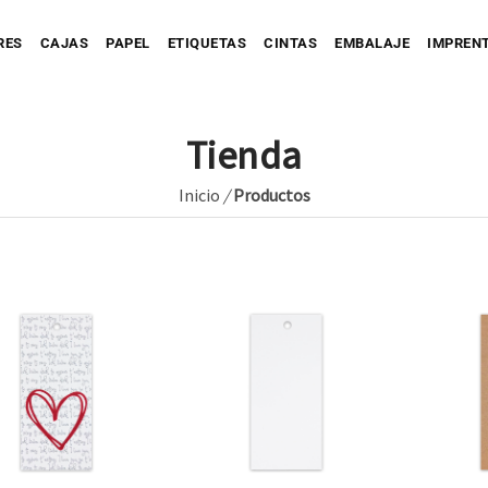
RES
CAJAS
PAPEL
ETIQUETAS
CINTAS
EMBALAJE
IMPREN
Tienda
Inicio
/
Productos
Personaliza tu Caja
Caja automontable
Personaliza tu Prec
tu Bolsa
Bolsa de Papel
Caja con Fajín
Bolsa de Tejido
Personaliza tu Cinta
Caja Full Color
ersonaliza tu Sobre
Bolsa de Plástico
Caja para Envío impresa
Personaliza tu Etiqueta
Etique
Etique
Personaliza tu Papel
Etiquet