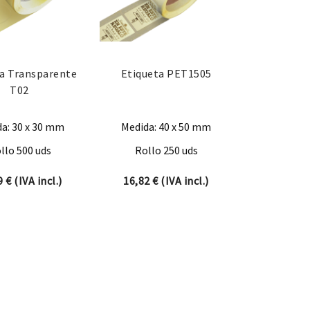
ta Transparente
Etiqueta PET1505
T02
a: 30 x 30 mm
Medida: 40 x 50 mm
llo 500 uds
Rollo 250 uds
09
€
(IVA incl.)
16,82
€
(IVA incl.)