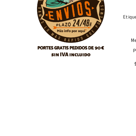
Etiqu
Me
P