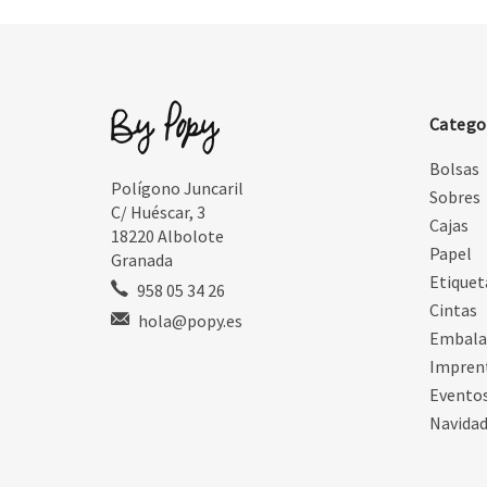
Catego
Bolsas
Polígono Juncaril
Sobres
C/ Huéscar, 3
Cajas
18220 Albolote
Papel
Granada
Etiquet
958 05 34 26
Cintas
hola@popy.es
Embala
Impren
Evento
Navida