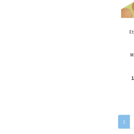
Et
M
1
1