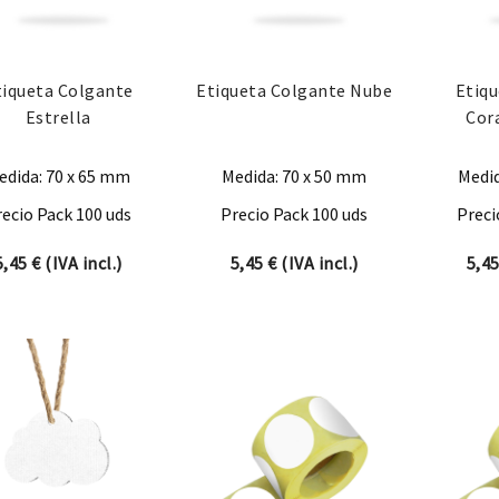
tiqueta Colgante
Etiqueta Colgante Nube
Etiq
Estrella
Cor
edida: 70 x 65 mm
Medida: 70 x 50 mm
Medid
recio Pack 100 uds
Precio Pack 100 uds
Preci
5,45
€
(IVA incl.)
5,45
€
(IVA incl.)
5,4