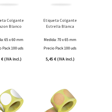
ueta Colgante
Etiqueta Colgante
azon Blanco
Estrella Blanca
a: 65 x 60 mm
Medida: 70 x 65 mm
o Pack 100 uds
Precio Pack 100 uds
5
€
(IVA incl.)
5,45
€
(IVA incl.)