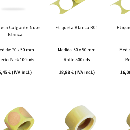
ueta Colgante Nube
Etiqueta Blanca B01
Etiqu
Blanca
edida: 70 x 50 mm
Medida: 50 x 50 mm
Medid
recio Pack 100 uds
Rollo 500 uds
Ro
5,45
€
(IVA incl.)
18,88
€
(IVA incl.)
16,