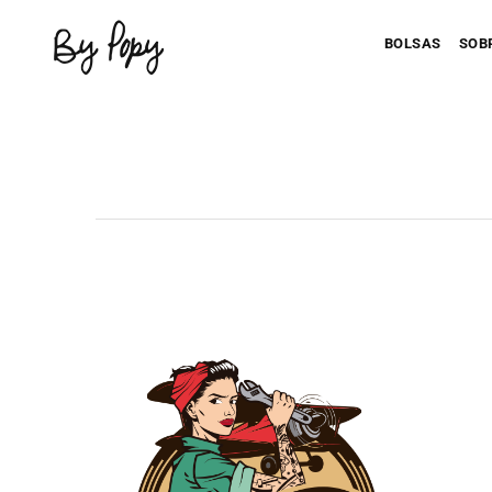
BOLSAS
SOB
Personaliza 
P